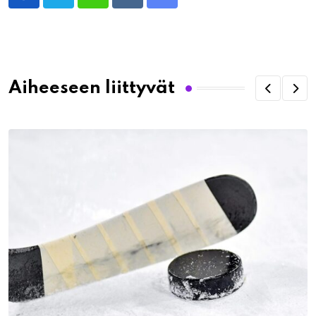
Whatsapp
Reddit
Share
via
Email
Aiheeseen liittyvät