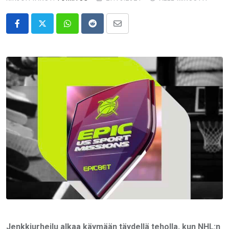
Whatsapp
Reddit
Share
via
Email
Jenkkiurheilu alkaa käymään täydellä teholla, kun NHL:n