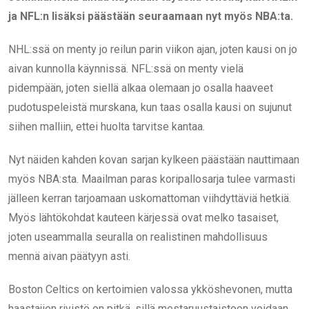
ja NFL:n lisäksi päästään seuraamaan nyt myös NBA:ta.
NHL:ssä on menty jo reilun parin viikon ajan, joten kausi on jo
aivan kunnolla käynnissä. NFL:ssä on menty vielä
pidempään, joten siellä alkaa olemaan jo osalla haaveet
pudotuspeleistä murskana, kun taas osalla kausi on sujunut
siihen malliin, ettei huolta tarvitse kantaa.
Nyt näiden kahden kovan sarjan kylkeen päästään nauttimaan
myös NBA:sta. Maailman paras koripallosarja tulee varmasti
jälleen kerran tarjoamaan uskomattoman viihdyttäviä hetkiä.
Myös lähtökohdat kauteen kärjessä ovat melko tasaiset,
joten useammalla seuralla on realistinen mahdollisuus
mennä aivan päätyyn asti.
Boston Celtics on kertoimien valossa ykköshevonen, mutta
haastajien rivistö on pitkä, sillä mestaruustaistoon voidaan