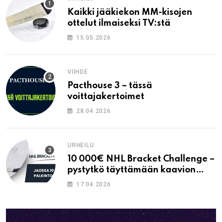
Kaikki jääkiekon MM-kisojen
ottelut ilmaiseksi TV:stä
15.05.2026
VIIHDE
Pacthouse 3 – tässä
voittajakertoimet
28.04.2026
URHEILU
10 000€ NHL Bracket Challenge –
pystytkö täyttämään kaavion
oikein?
17.04.2026