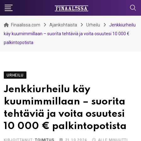
Skip
to
content
Finaalissa.com
Ajankohtaista
Urheilu
Jenkkiurheilu
käy kuumimmillaan – suorita tehtäviä ja voita osuutesi 10 000 €
palkintopotista
URHEILU
Jenkkiurheilu käy
kuumimmillaan – suorita
tehtäviä ja voita osuutesi
10 000 € palkintopotista
KIRJOITTANUT:
TOIMITUS
21.10.2024
ALLE MINUUTTI