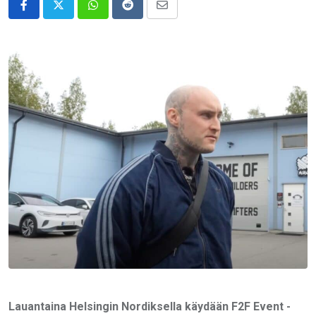
Whatsapp
Reddit
Share
via
Email
Lauantaina Helsingin Nordiksella käydään F2F Event -