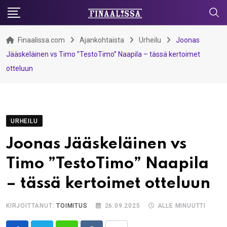
Skip
to
content
Finaalissa.com
Ajankohtaista
Urheilu
Joonas
Jääskeläinen vs Timo ”TestoTimo” Naapila – tässä kertoimet
otteluun
URHEILU
Joonas Jääskeläinen vs
Timo ”TestoTimo” Naapila
– tässä kertoimet otteluun
KIRJOITTANUT:
TOIMITUS
26.09.2025
ALLE MINUUTTI