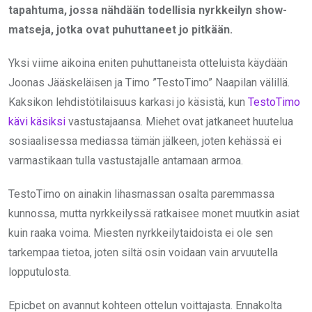
tapahtuma, jossa nähdään todellisia nyrkkeilyn show-
matseja, jotka ovat puhuttaneet jo pitkään.
Yksi viime aikoina eniten puhuttaneista otteluista käydään
Joonas Jääskeläisen ja Timo ”TestoTimo” Naapilan välillä.
Kaksikon lehdistötilaisuus karkasi jo käsistä, kun
TestoTimo
kävi käsiksi
vastustajaansa. Miehet ovat jatkaneet huutelua
sosiaalisessa mediassa tämän jälkeen, joten kehässä ei
varmastikaan tulla vastustajalle antamaan armoa.
TestoTimo on ainakin lihasmassan osalta paremmassa
kunnossa, mutta nyrkkeilyssä ratkaisee monet muutkin asiat
kuin raaka voima. Miesten nyrkkeilytaidoista ei ole sen
tarkempaa tietoa, joten siltä osin voidaan vain arvuutella
lopputulosta.
Epicbet on avannut kohteen ottelun voittajasta. Ennakolta