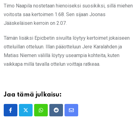
Timo Naapila nostetaan hienoiseksi suosikiksi, sillä miehen
voitosta saa kertoimen 1.68. Sen sijaan Joonas
Jääskeläisen kerroin on 2.07.
Tämän lisäksi Epicbetin sivuilta löytyy kertoimet jokaiseen
otteluillan otteluun. Illan pääotteluun Jere Karalahden ja
Matias Niemen välillä löytyy useampia kohteita, kuten
vaikkapa millä tavalla ottelun voittaja ratkeaa.
Jaa tämä julkaisu:
Whatsapp
Reddit
Share
via
Email