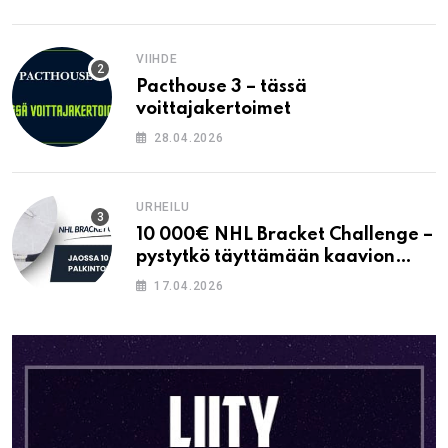
VIIHDE
Pacthouse 3 – tässä
voittajakertoimet
28.04.2026
URHEILU
10 000€ NHL Bracket Challenge –
pystytkö täyttämään kaavion
oikein?
17.04.2026