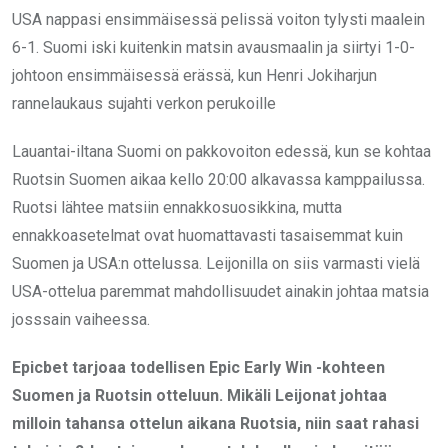
USA nappasi ensimmäisessä pelissä voiton tylysti maalein
6-1. Suomi iski kuitenkin matsin avausmaalin ja siirtyi 1-0-
johtoon ensimmäisessä erässä, kun Henri Jokiharjun
rannelaukaus sujahti verkon perukoille
Lauantai-iltana Suomi on pakkovoiton edessä, kun se kohtaa
Ruotsin Suomen aikaa kello 20:00 alkavassa kamppailussa.
Ruotsi lähtee matsiin ennakkosuosikkina, mutta
ennakkoasetelmat ovat huomattavasti tasaisemmat kuin
Suomen ja USA:n ottelussa. Leijonilla on siis varmasti vielä
USA-ottelua paremmat mahdollisuudet ainakin johtaa matsia
josssain vaiheessa.
Epicbet tarjoaa todellisen Epic Early Win -kohteen
Suomen ja Ruotsin otteluun. Mikäli Leijonat johtaa
milloin tahansa ottelun aikana Ruotsia, niin saat rahasi