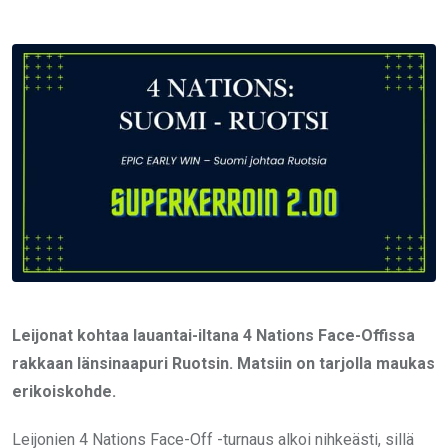
via
Email
Leijonat kohtaa lauantai-iltana 4 Nations Face-Offissa
rakkaan länsinaapuri Ruotsin. Matsiin on tarjolla maukas
erikoiskohde.
Leijonien 4 Nations Face-Off -turnaus alkoi nihkeästi, sillä