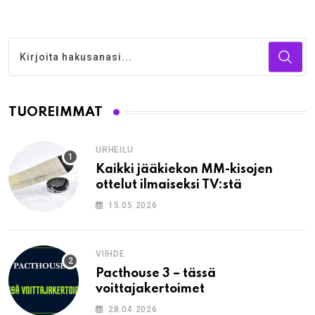
TUOREIMMAT
URHEILU
Kaikki jääkiekon MM-kisojen
ottelut ilmaiseksi TV:stä
15.05.2026
VIIHDE
Pacthouse 3 – tässä
voittajakertoimet
28.04.2026