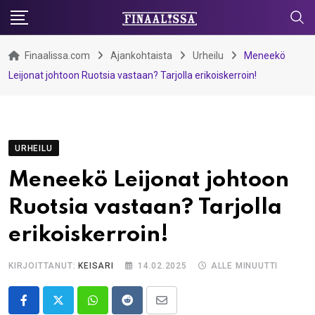
Skip
to
content
Finaalissa.com
Ajankohtaista
Urheilu
Meneekö
Leijonat johtoon Ruotsia vastaan? Tarjolla erikoiskerroin!
URHEILU
Meneekö Leijonat johtoon
Ruotsia vastaan? Tarjolla
erikoiskerroin!
KIRJOITTANUT:
KEISARI
14.02.2025
ALLE MINUUTTI
Whatsapp
Reddit
Share