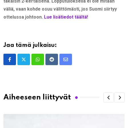
takaisin 2-kertaisena. Lopputuloksella ei ole mitään
väliä, vaan kohde osuu välittömästi, jos Suomi siirtyy
ottelussa johtoon.
Lue lisätiedot täältä!
Jaa tämä julkaisu:
Whatsapp
Reddit
Share
via
Email
Aiheeseen liittyvät