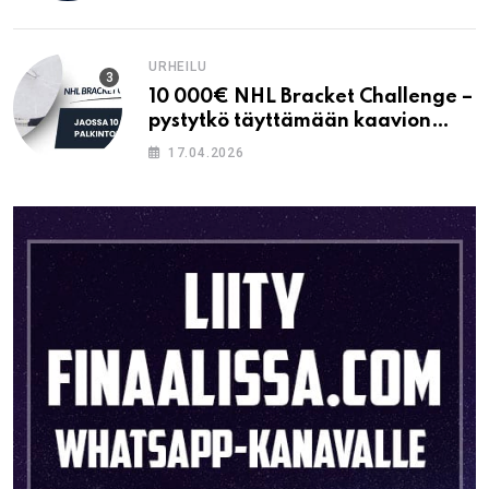
URHEILU
10 000€ NHL Bracket Challenge –
pystytkö täyttämään kaavion
oikein?
17.04.2026