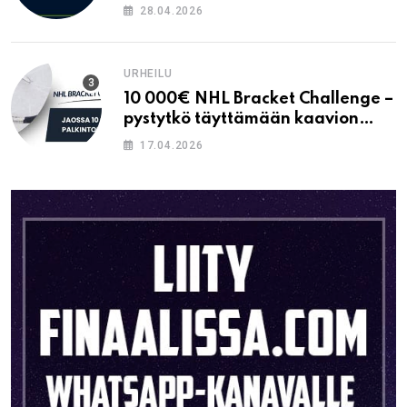
28.04.2026
URHEILU
10 000€ NHL Bracket Challenge –
pystytkö täyttämään kaavion
oikein?
17.04.2026