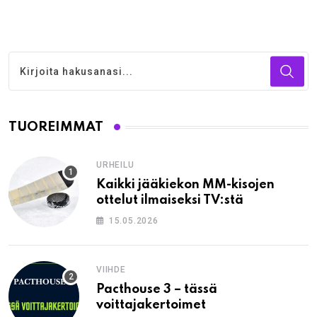
TUOREIMMAT
URHEILU
Kaikki jääkiekon MM-kisojen
ottelut ilmaiseksi TV:stä
15.05.2026
VIIHDE
Pacthouse 3 – tässä
voittajakertoimet