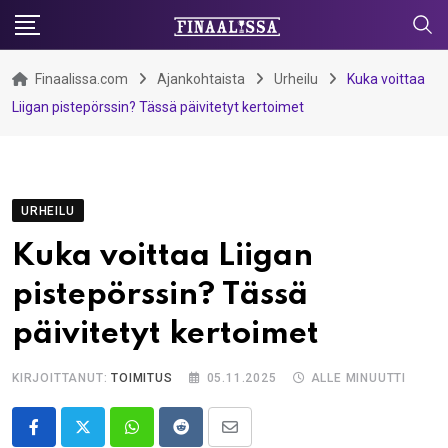
Skip
to
content
Finaalissa.com
Ajankohtaista
Urheilu
Kuka voittaa
Liigan pistepörssin? Tässä päivitetyt kertoimet
URHEILU
Kuka voittaa Liigan
pistepörssin? Tässä
päivitetyt kertoimet
KIRJOITTANUT:
TOIMITUS
05.11.2025
ALLE MINUUTTI
Whatsapp
Reddit
Share