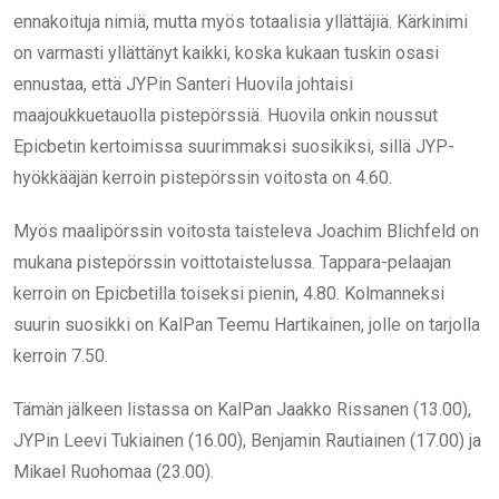
ennakoituja nimiä, mutta myös totaalisia yllättäjiä. Kärkinimi
on varmasti yllättänyt kaikki, koska kukaan tuskin osasi
ennustaa, että JYPin Santeri Huovila johtaisi
maajoukkuetauolla pistepörssiä. Huovila onkin noussut
Epicbetin kertoimissa suurimmaksi suosikiksi, sillä JYP-
hyökkääjän kerroin pistepörssin voitosta on 4.60.
Myös maalipörssin voitosta taisteleva Joachim Blichfeld on
mukana pistepörssin voittotaistelussa. Tappara-pelaajan
kerroin on Epicbetilla toiseksi pienin, 4.80. Kolmanneksi
suurin suosikki on KalPan Teemu Hartikainen, jolle on tarjolla
kerroin 7.50.
Tämän jälkeen listassa on KalPan Jaakko Rissanen (13.00),
JYPin Leevi Tukiainen (16.00), Benjamin Rautiainen (17.00) ja
Mikael Ruohomaa (23.00).