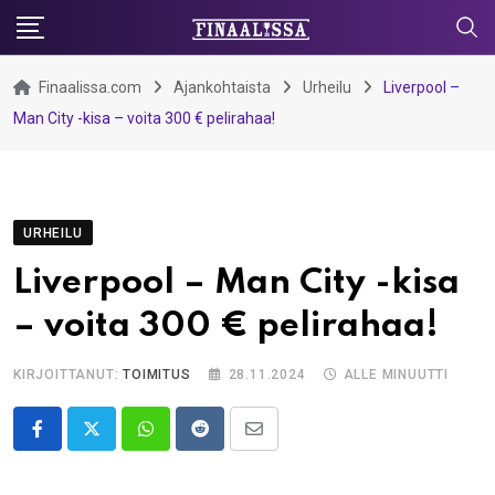
Skip
to
content
Finaalissa.com
Ajankohtaista
Urheilu
Liverpool –
Man City -kisa – voita 300 € pelirahaa!
URHEILU
Liverpool – Man City -kisa
– voita 300 € pelirahaa!
KIRJOITTANUT:
TOIMITUS
28.11.2024
ALLE MINUUTTI
Whatsapp
Reddit
Share
via