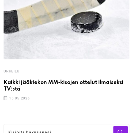
URHEILU
Kaikki jääkiekon MM-kisojen ottelut ilmaiseksi
TV:stä
15.05.2026