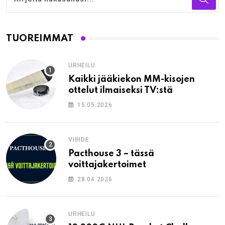
TUOREIMMAT
URHEILU
Kaikki jääkiekon MM-kisojen
ottelut ilmaiseksi TV:stä
15.05.2026
VIIHDE
Pacthouse 3 – tässä
voittajakertoimet
28.04.2026
URHEILU