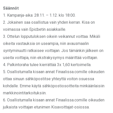
Säännöt
1.⁠ ⁠Kampanja-aika: 28.11. – 1.12. klo 18:00.
2.⁠ ⁠⁠Jokainen saa osallistua vain yhden kerran. Kisa on
voimassa vain Epicbetin asiakkaille.
3.⁠ Ottelun lopputuloksen oikein veikannut voittaa. Mikäli
oikeita vastauksia on useampia, niin avausmaalin
syntyminuutti ratkaisee voittajan. Jos tämänkin jälkeen on
useita voittajia, niin ekstrakysymys määrittää voittajan.
4.⁠ ⁠⁠Palkintoraha tulee kierrättää 3x 1,60 kertoimella.
5. Osallistumalla kisaan annat Finaalissa.comille oikeuden
ottaa sinuun sähköpostitse yhteyttä voiton osuessa
kohdalle. Emme käytä sähköpostiosoitteita minkäänlaisiin
markkinointitarkoituksiin.
6. Osallistumalla kisaan annat Finaalissa.comille oikeuden
julkaista voittajan etunimen Kisavoittajat-osiossa.