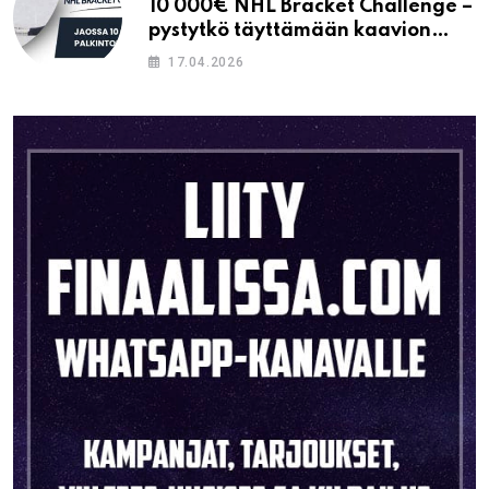
10 000€ NHL Bracket Challenge –
pystytkö täyttämään kaavion
oikein?
17.04.2026