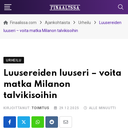
Skip
to
content
Finaalissa.com
Ajankohtaista
Urheilu
Luusereiden
luuseri – voita matka Milanon talvikisoihin
URHEILU
Luusereiden luuseri – voita
matka Milanon
talvikisoihin
KIRJOITTANUT:
TOIMITUS
29.12.2025
ALLE MINUUTTI
Whatsapp
Reddit
Share