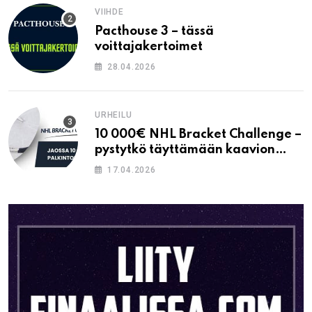
VIIHDE
Pacthouse 3 – tässä
voittajakertoimet
28.04.2026
URHEILU
10 000€ NHL Bracket Challenge –
pystytkö täyttämään kaavion
oikein?
17.04.2026