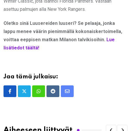
Winter Classic, jota isännöi Florida Panthers. Vastaan
asettuu palmujen alla New York Rangers.
Oletko sinä Luusereiden luuseri? Se pelaaja, jonka
lappu menee väärin pienimmällä kokonaiskertoimella,
voittaa eeppisen matkan Milanon talvikisoihin.
Lue
lisätiedot täältä!
Jaa tämä julkaisu:
Whatsapp
Reddit
Share
via
Email
Aiheeseen liittyvät