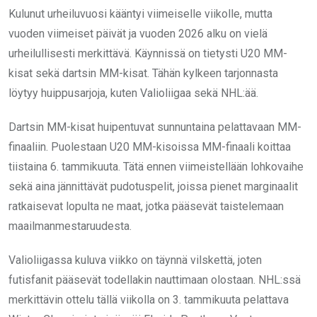
Kulunut urheiluvuosi kääntyi viimeiselle viikolle, mutta
vuoden viimeiset päivät ja vuoden 2026 alku on vielä
urheilullisesti merkittävä. Käynnissä on tietysti U20 MM-
kisat sekä dartsin MM-kisat. Tähän kylkeen tarjonnasta
löytyy huippusarjoja, kuten Valioliigaa sekä NHL:ää.
Dartsin MM-kisat huipentuvat sunnuntaina pelattavaan MM-
finaaliin. Puolestaan U20 MM-kisoissa MM-finaali koittaa
tiistaina 6. tammikuuta. Tätä ennen viimeistellään lohkovaihe
sekä aina jännittävät pudotuspelit, joissa pienet marginaalit
ratkaisevat lopulta ne maat, jotka pääsevät taistelemaan
maailmanmestaruudesta.
Valioliigassa kuluva viikko on täynnä vilskettä, joten
futisfanit pääsevät todellakin nauttimaan olostaan. NHL:ssä
merkittävin ottelu tällä viikolla on 3. tammikuuta pelattava