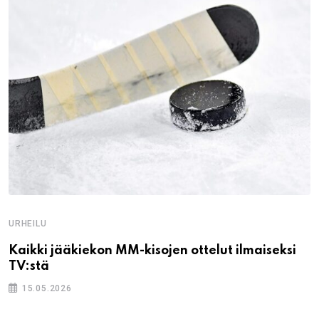
URHEILU
Kaikki jääkiekon MM-kisojen ottelut ilmaiseksi
TV:stä
15.05.2026