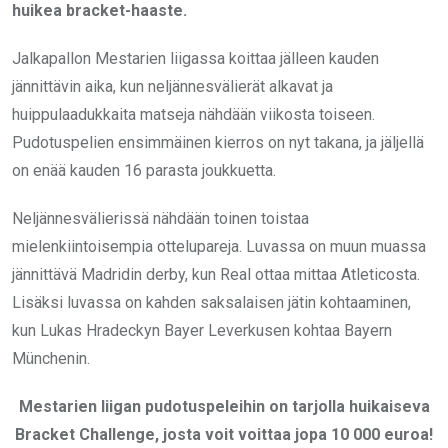
huikea bracket-haaste.
Jalkapallon Mestarien liigassa koittaa jälleen kauden
jännittävin aika, kun neljännesvälierät alkavat ja
huippulaadukkaita matseja nähdään viikosta toiseen.
Pudotuspelien ensimmäinen kierros on nyt takana, ja jäljellä
on enää kauden 16 parasta joukkuetta.
Neljännesvälierissä nähdään toinen toistaa
mielenkiintoisempia ottelupareja. Luvassa on muun muassa
jännittävä Madridin derby, kun Real ottaa mittaa Atleticosta.
Lisäksi luvassa on kahden saksalaisen jätin kohtaaminen,
kun Lukas Hradeckyn Bayer Leverkusen kohtaa Bayern
Münchenin.
Mestarien liigan pudotuspeleihin on tarjolla huikaiseva
Bracket Challenge, josta voit voittaa jopa 10 000 euroa!