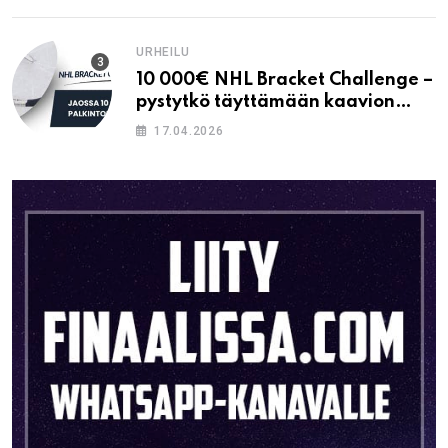
URHEILU
10 000€ NHL Bracket Challenge –
pystytkö täyttämään kaavion
oikein?
17.04.2026