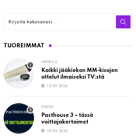
TUOREIMMAT
URHEILU
Kaikki jääkiekon MM-kisojen
ottelut ilmaiseksi TV:stä
15.05.2026
VIIHDE
Pacthouse 3 – tässä
voittajakertoimet
28.04.2026