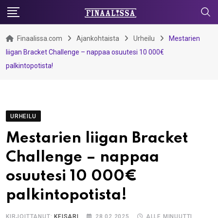
Skip
to
content
Finaalissa.com
Ajankohtaista
Urheilu
Mestarien
liigan Bracket Challenge – nappaa osuutesi 10 000€
palkintopotista!
URHEILU
Mestarien liigan Bracket
Challenge – nappaa
osuutesi 10 000€
palkintopotista!
KIRJOITTANUT:
KEISARI
28.02.2025
ALLE MINUUTTI