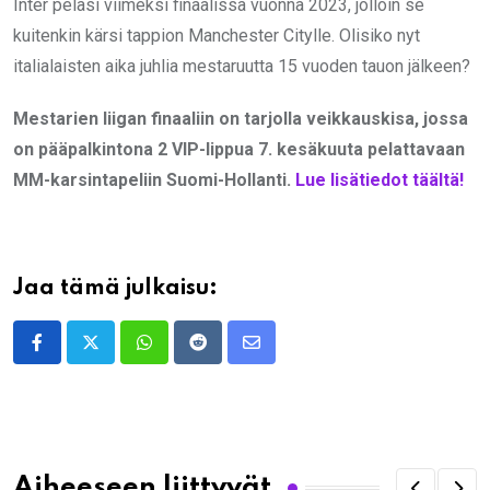
Inter pelasi viimeksi finaalissa vuonna 2023, jolloin se
kuitenkin kärsi tappion Manchester Citylle. Olisiko nyt
italialaisten aika juhlia mestaruutta 15 vuoden tauon jälkeen?
Mestarien liigan finaaliin on tarjolla veikkauskisa, jossa
on pääpalkintona 2 VIP-lippua 7. kesäkuuta pelattavaan
MM-karsintapeliin Suomi-Hollanti.
Lue lisätiedot täältä!
Jaa tämä julkaisu:
Whatsapp
Reddit
Share
via
Email
Aiheeseen liittyvät