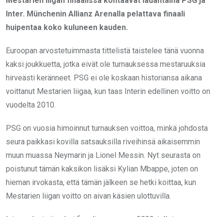
Mestarien liigan finaalissa kohtaavat lauantaina PSG ja
Inter. Münchenin Allianz Arenalla pelattava finaali
huipentaa koko kuluneen kauden.
Euroopan arvostetuimmasta tittelistä taistelee tänä vuonna
kaksi joukkuetta, jotka eivät ole turnauksessa mestaruuksia
hirveästi keränneet. PSG ei ole koskaan historiansa aikana
voittanut Mestarien liigaa, kun taas Interin edellinen voitto on
vuodelta 2010.
PSG on vuosia himoinnut turnauksen voittoa, minkä johdosta
seura paikkasi kovilla satsauksilla riveihinsä aikaisemmin
muun muassa Neymarin ja Lionel Messin. Nyt seurasta on
poistunut tämän kaksikon lisäksi Kylian Mbappe, joten on
hieman irvokasta, että tämän jälkeen se hetki koittaa, kun
Mestarien liigan voitto on aivan käsien ulottuvilla.