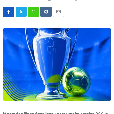
Whatsapp
Reddit
Share
via
Email