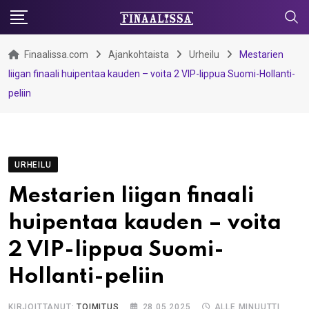
Skip
to
content
Finaalissa.com
Ajankohtaista
Urheilu
Mestarien
liigan finaali huipentaa kauden – voita 2 VIP-lippua Suomi-Hollanti-
peliin
URHEILU
Mestarien liigan finaali
huipentaa kauden – voita
2 VIP-lippua Suomi-
Hollanti-peliin
KIRJOITTANUT:
TOIMITUS
28.05.2025
ALLE MINUUTTI