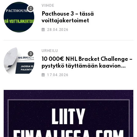
VIIHDE
Pacthouse 3 – tässä
voittajakertoimet
28.04.2026
URHEILU
10 000€ NHL Bracket Challenge –
pystytkö täyttämään kaavion
oikein?
17.04.2026