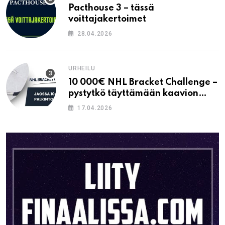
Pacthouse 3 – tässä
voittajakertoimet
28.04.2026
URHEILU
10 000€ NHL Bracket Challenge –
pystytkö täyttämään kaavion
oikein?
17.04.2026