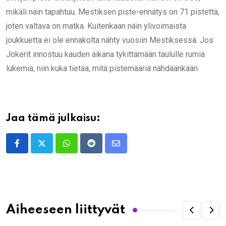
mikäli näin tapahtuu. Mestiksen piste-ennätys on 71 pistettä,
joten valtava on matka. Kuitenkaan näin ylivoimaista
joukkuetta ei ole ennakolta nähty vuosiin Mestiksessä. Jos
Jokerit innostuu kauden aikana tykittämään taululle rumia
lukemia, niin kuka tietää, mitä pistemääriä nähdäänkään.
Jaa tämä julkaisu:
Whatsapp
Reddit
Share
via
Email
Aiheeseen liittyvät