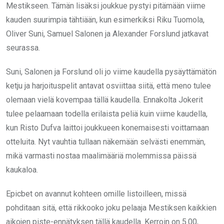
Mestikseen. Tämän lisäksi joukkue pystyi pitämään viime
kauden suurimpia tähtiään, kun esimerkiksi Riku Tuomola,
Oliver Suni, Samuel Salonen ja Alexander Forslund jatkavat
seurassa.
Suni, Salonen ja Forslund oli jo viime kaudella pysäyttämätön
ketju ja harjoituspelit antavat osviittaa siitä, että meno tulee
olemaan vielä kovempaa tällä kaudella. Ennakolta Jokerit
tulee pelaamaan todella erilaista peliä kuin viime kaudella,
kun Risto Dufva laittoi joukkueen konemaisesti voittamaan
otteluita. Nyt vauhtia tullaan näkemään selvästi enemmän,
mikä varmasti nostaa maalimääriä molemmissa päissä
kaukaloa.
Epicbet on avannut kohteen omille listoilleen, missä
pohditaan sitä, että rikkooko joku pelaaja Mestiksen kaikkien
aikojen piste-ennätyksen tällä kaudella. Kerroin on 5.00,