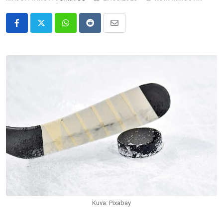
Whatsapp
Reddit
Share
via
Email
Kuva: Pixabay