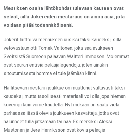
Mestiksen osalta lähtökohdat tulevaan kauteen ovat
selvät, sillä Jokereiden mestaruus on ainoa asia, jota
voidaan pitää todennäköisenä.
Jokerit laittoi valmennuksen uusiksi täksi kaudeksi, sillä
vetovastuun otti Tomek Valtonen, joka saa avukseen
Sveitsistä Suomeen palaavan Waltteri Immosen. Molemmat
ovat seuran entisiä pelaajalegendoja, joten ainakin
sitoutumisesta homma ei tule jäämään kiinni.
Hallitsevan mestarin joukkue on muuttunut valtavasti täksi
kaudeksi, mutta tasollisesti materiaali voi olla jopa hieman
kovempi kuin viime kaudella. Nyt mukaan on saatu vielä
parhaassa iässä olevia joukkueen kasvatteja, jotka ovat
halunneet tulla jatkamaan tarinaa. Esimerkiksi Aleksi
Mustonen ja Jere Henriksson ovat kovia pelaajia