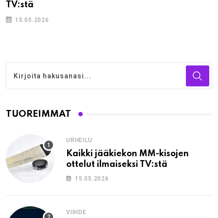
TV:stä
15.05.2026
TUOREIMMAT
URHEILU
Kaikki jääkiekon MM-kisojen
ottelut ilmaiseksi TV:stä
15.05.2026
VIIHDE