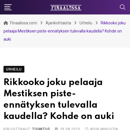
Skip
to
content
Finaalissa.com
Ajankohtaista
Urheilu
Rikkooko joku
pelaaja Mestiksen piste-ennätyksen tulevalla kaudella? Kohde on
auki
URHEILU
Rikkooko joku pelaaja
Mestiksen piste-
ennätyksen tulevalla
kaudella? Kohde on auki
KIRJOITTANUT:
TOIMITUS
29.08.2025
NOIN MINUUTIN