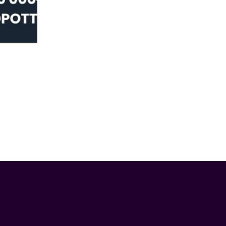
URHEILU
Masters 2026 – voita huima matka ensi
08.04.2026