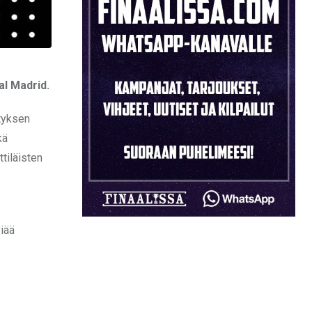
al Madrid.
styksen
kä
ttiläisten
viää