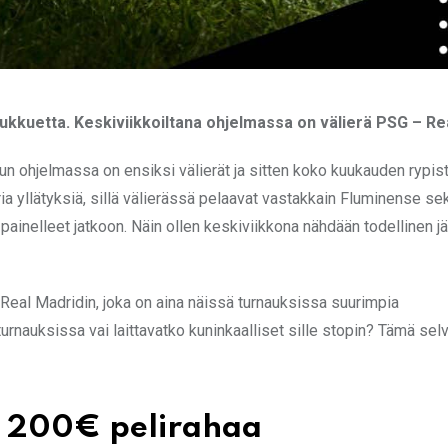
kkuetta. Keskiviikkoiltana ohjelmassa on välierä PSG – Re
un ohjelmassa on ensiksi välierät ja sitten koko kuukauden rypi
uria yllätyksiä, sillä välierässä pelaavat vastakkain Fluminense se
painelleet jatkoon. Näin ollen keskiviikkona nähdään todellinen jä
Real Madridin, joka on aina näissä turnauksissa suurimpia
rnauksissa vai laittavatko kuninkaalliset sille stopin? Tämä sel
ta 200€ pelirahaa