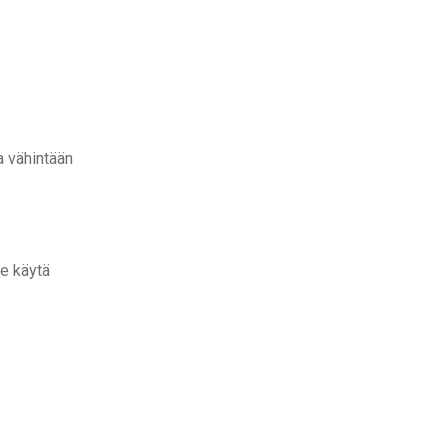
a vähintään
me käytä