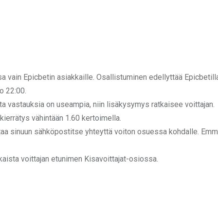
sa vain Epicbetin asiakkaille. Osallistuminen edellyttää Epicbetill
o 22:00.
eita vastauksia on useampia, niin lisäkysymys ratkaisee voittajan.
x kierrätys vähintään 1.60 kertoimella.
ottaa sinuun sähköpostitse yhteyttä voiton osuessa kohdalle. Em
.
kaista voittajan etunimen Kisavoittajat-osiossa.