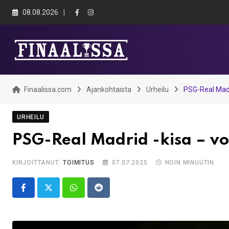
Skip
08.08.2026
to
content
Finaalissa.com
Ajankohtaista
Urheilu
PSG-Real Madri
URHEILU
PSG-Real Madrid -kisa – v
KIRJOITTANUT:
TOIMITUS
07.07.2025
NOIN MINUUTIN
Whatsapp
Reddit