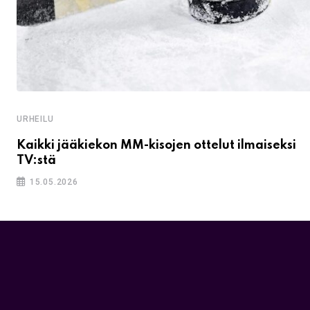
URHEILU
Kaikki jääkiekon MM-kisojen ottelut ilmaiseksi
TV:stä
15.05.2026