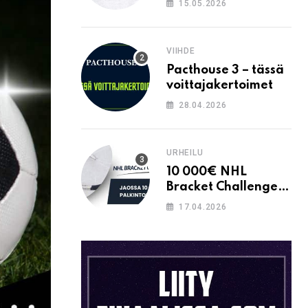
15.05.2026
VIIHDE
Pacthouse 3 – tässä
voittajakertoimet
28.04.2026
URHEILU
10 000€ NHL
Bracket Challenge –
pystytkö
17.04.2026
täyttämään kaavion
oikein?