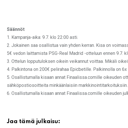
Säännöt
1.⁠ ⁠Kampanja-aika: 9.7. klo 22:00 asti.
2.⁠ ⁠⁠Jokainen saa osallistua vain yhden kerran. Kisa on voimas
5€ vedon laittamista PSG-Real Madrid -otteluun ennen 9.7. kl
3.⁠ Ottelun lopputuloksen oikein veikannut voittaa. Mikäli oik
4.⁠ ⁠⁠Palkintona on 200€ pelirahaa Epicbetille. Palkinnolla on 6
5. Osallistumalla kisaan annat Finaalissa.comille oikeuden 
sähköpostiosoitteita minkäänlaisiin markkinointitarkoituksiin
6. Osallistumalla kisaan annat Finaalissa.comille oikeuden jul
Jaa tämä julkaisu: