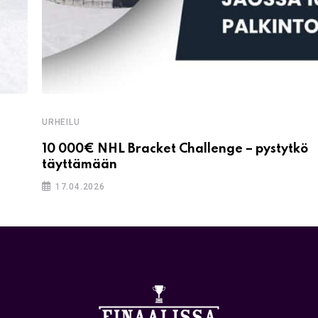
URHEILU
10 000€ NHL Bracket Challenge – pystytkö
täyttämään
17.04.2026