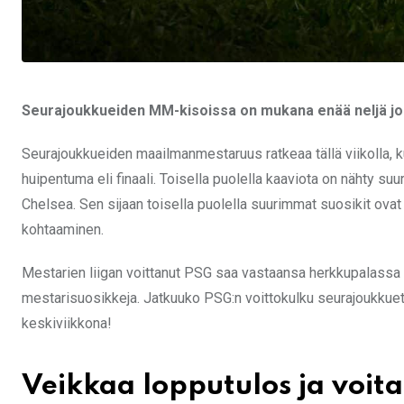
Seurajoukkueiden MM-kisoissa on mukana enää neljä jou
Seurajoukkueiden maailmanmestaruus ratkeaa tällä viikolla, k
huipentuma eli finaali. Toisella puolella kaaviota on nähty su
Chelsea. Sen sijaan toisella puolella suurimmat suosikit ovat 
kohtaaminen.
Mestarien liigan voittanut PSG saa vastaansa herkkupalassa 
mestarisuosikkeja. Jatkuuko PSG:n voittokulku seurajoukkuetu
keskiviikkona!
Veikkaa lopputulos ja voi