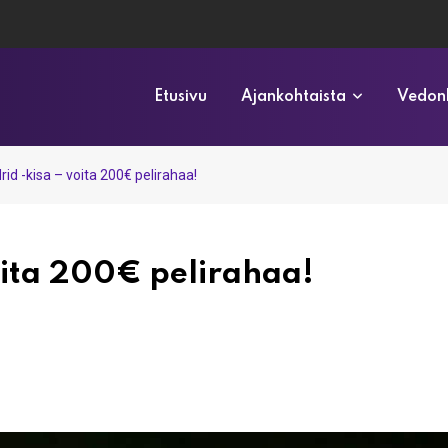
Etusivu
Ajankohtaista
Vedonl
d -kisa – voita 200€ pelirahaa!
oita 200€ pelirahaa!