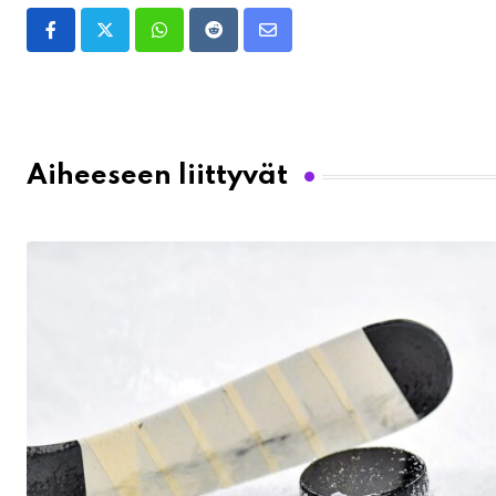
Whatsapp
Reddit
Share
via
Email
Aiheeseen liittyvät