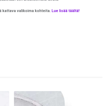
ä kattava valikoima kohteita.
Lue lisää täältä!