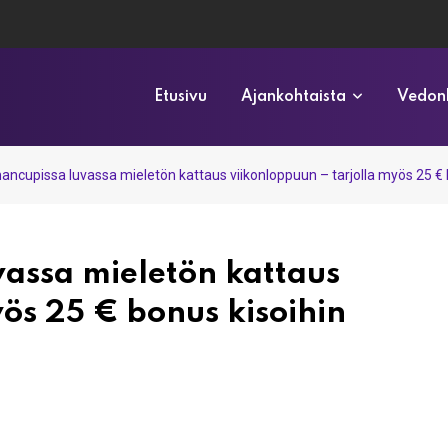
Etusivu
Ajankohtaista
Vedonl
ncupissa luvassa mieletön kattaus viikonloppuun – tarjolla myös 25 € 
assa mieletön kattaus
yös 25 € bonus kisoihin