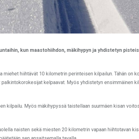
ntaihin, kun maastohiihdon, mäkihypyn ja yhdistetyn pisteis
ja miehet hiihtävät 10 kilometrin perinteisen kilpailun. Tähän on k
t palkintokorokesijat kelpaavat. Myös yhdistetyn ensimmäinen kil
nen kilpailu. Myös mäkihypyssä taistellaan suurmäen kisan voitos
olella naisten sekä miesten 20 kilometrin vapaan hiihtotavan ki
 päätetään sen ansaitsemalla tavalla.