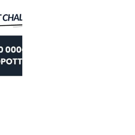
URHEILU
Masters 2026 – voita huima matka ensi
08.04.2026