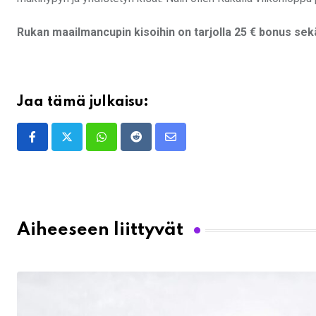
Rukan maailmancupin kisoihin on tarjolla 25 € bonus sek
Jaa tämä julkaisu:
Whatsapp
Reddit
Share
via
Email
Aiheeseen liittyvät