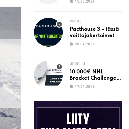
15.05.2026
Email
VIIHDE
Pacthouse 3 – tässä
voittajakertoimet
28.04.2026
URHEILU
10 000€ NHL
Bracket Challenge –
pystytkö
17.04.2026
täyttämään kaavion
oikein?