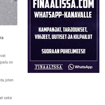
tä
ovat
pailu on
ta, joten
sat sekä