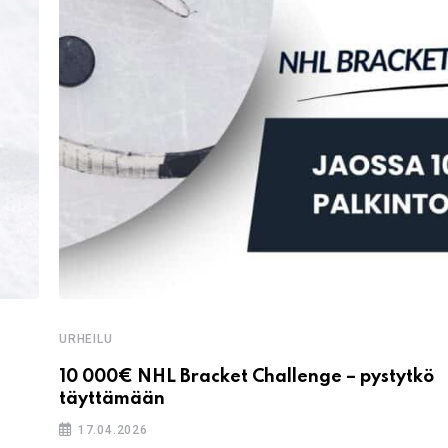
URHEILU
10 000€ NHL Bracket Challenge – pystytkö
täyttämään
17.04.2026