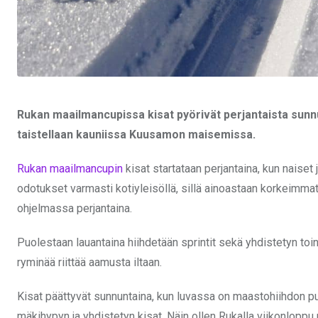
Rukan maailmancupissa kisat pyörivät perjantaista sunnu
taistellaan kauniissa Kuusamon maisemissa.
Rukan maailmancupin
kisat startataan perjantaina, kun naiset 
odotukset varmasti kotiyleisöllä, sillä ainoastaan korkeimma
ohjelmassa perjantaina.
Puolestaan lauantaina hiihdetään sprintit sekä yhdistetyn toi
ryminää riittää aamusta iltaan.
Kisat päättyvät sunnuntaina, kun luvassa on maastohiihdon pu
mäkihypyn ja yhdistetyn kisat. Näin ollen Rukalla viikonloppu