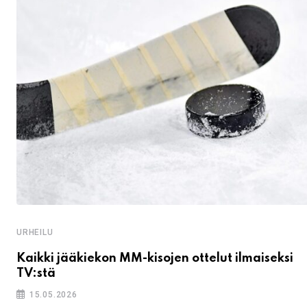
URHEILU
Kaikki jääkiekon MM-kisojen ottelut ilmaiseksi
TV:stä
15.05.2026