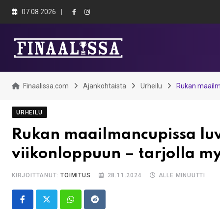
Skip
07.08.2026
to
content
Finaalissa.com
Ajankohtaista
Urheilu
Rukan maailma
URHEILU
Rukan maailmancupissa luv
viikonloppuun – tarjolla m
KIRJOITTANUT:
TOIMITUS
28.11.2024
ALLE MINUUTTI
Whatsapp
Reddit