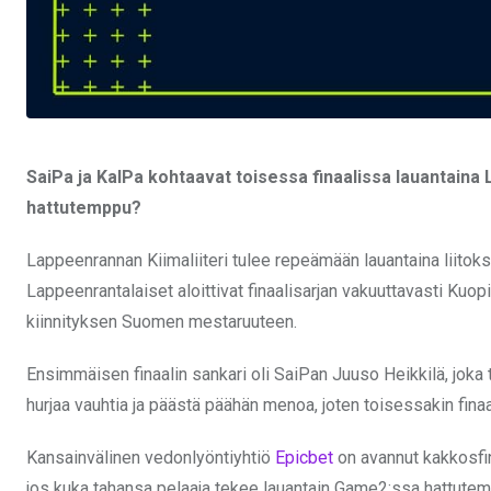
SaiPa ja KalPa kohtaavat toisessa finaalissa lauantaina
hattutemppu?
Lappeenrannan Kiimaliiteri tulee repeämään lauantaina liitok
Lappeenrantalaiset aloittivat finaalisarjan vakuuttavasti Ku
kiinnityksen Suomen mestaruuteen.
Ensimmäisen finaalin sankari oli SaiPan Juuso Heikkilä, jok
hurjaa vauhtia ja päästä päähän menoa, joten toisessakin fi
Kansainvälinen vedonlyöntiyhtiö
Epicbet
on avannut kakkosfi
jos kuka tahansa pelaaja tekee lauantain Game2:ssa hattute