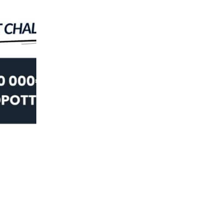
URHEILU
Masters 2026 – voita huima matka ensi
08.04.2026