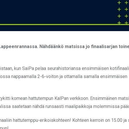
 Lappeenrannassa. Nähdäänkö matsissa jo finaalisarjan toin
sistaan, kun SaiPa pelaa seurahistoriansa ensimmäisen kotifinaali
opiossa nappaamalla 2-6-voiton ja ottamalla samalla ensimmäisen
a tykitti komean hattutempun KalPan verkkoon. Ensimmäinen matsi 
naalissa saatetaan nähdä runsaasti maalipaikkoja molemmissa pää
naaliin hattutemppu-erikoiskohteen! Kohteen kerroin on 15.00 ja 
mpun!