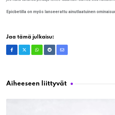
Epicbetilla on myös lanseerattu ainutlaatuinen ominaisuu
Jaa tämä julkaisu:
Whatsapp
Reddit
Share
via
Email
Aiheeseen liittyvät