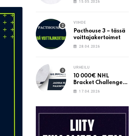
15.05.2026
Email
VIIHDE
Pacthouse 3 – tässä
voittajakertoimet
28.04.2026
URHEILU
10 000€ NHL
Bracket Challenge –
pystytkö
17.04.2026
täyttämään kaavion
oikein?