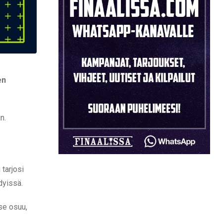
en
n.
tarjosi
dyissä.
se osuu,