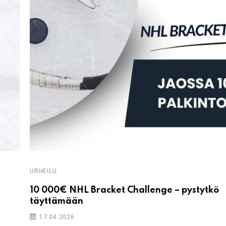
URHEILU
10 000€ NHL Bracket Challenge – pystytkö
täyttämään
17.04.2026