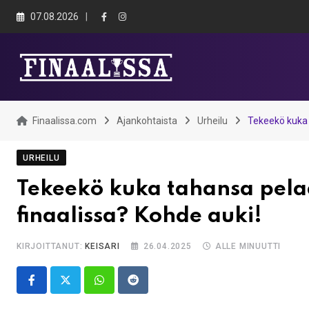
Skip
07.08.2026
to
content
Finaalissa.com
Ajankohtaista
Urheilu
Tekeekö kuka 
URHEILU
Tekeekö kuka tahansa pela
finaalissa? Kohde auki!
KIRJOITTANUT:
KEISARI
26.04.2025
ALLE MINUUTTI
Whatsapp
Reddit