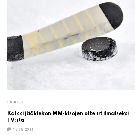
URHEILU
Kaikki jääkiekon MM-kisojen ottelut ilmaiseksi
TV:stä
15.05.2026