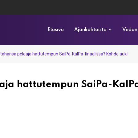
Etusivu
Ajankohtaista
Vedonl
tahansa pelaaja hattutempun SaiPa-KalPa-finaalissa? Kohde auki!
aja hattutempun SaiPa-KalP