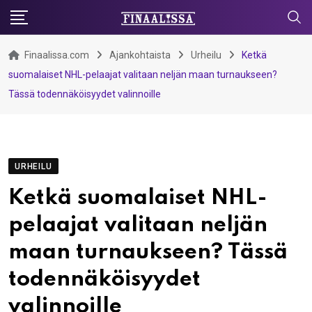
Skip
to
content
Finaalissa.com
Ajankohtaista
Urheilu
Ketkä
suomalaiset NHL-pelaajat valitaan neljän maan turnaukseen?
Tässä todennäköisyydet valinnoille
URHEILU
Ketkä suomalaiset NHL-
pelaajat valitaan neljän
maan turnaukseen? Tässä
todennäköisyydet
valinnoille