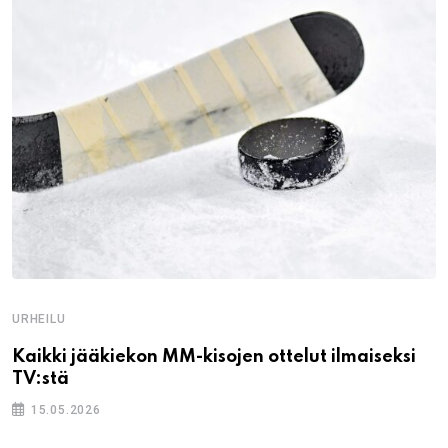
URHEILU
Kaikki jääkiekon MM-kisojen ottelut ilmaiseksi
TV:stä
15.05.2026