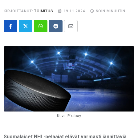
KIRJOITTANUT:
TOIMITUS
19.11.2024
NOIN MINUUTIN
Whatsapp
Reddit
Share
via
Email
Kuva: Pixabay
Suomalaiset NHL-pelaajat elävät varmasti jännittäviä