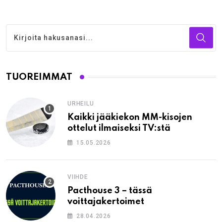
TUOREIMMAT
URHEILU
Kaikki jääkiekon MM-kisojen
ottelut ilmaiseksi TV:stä
15.05.2026
VIIHDE
Pacthouse 3 – tässä
voittajakertoimet
28.04.2026