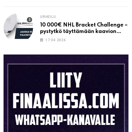
URHEILU
10 000€ NHL Bracket Challenge –
pystytkö täyttämään kaavion
oikein?
17.04.2026