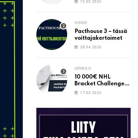
15.05.2026
VIIHDE
Pacthouse 3 – tässä
voittajakertoimet
28.04.2026
URHEILU
10 000€ NHL
Bracket Challenge –
pystytkö
17.04.2026
täyttämään kaavion
oikein?