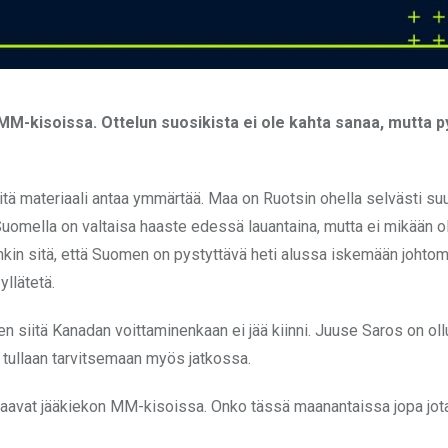
M-kisoissa. Ottelun suosikista ei ole kahta sanaa, mutta p
ä materiaali antaa ymmärtää. Maa on Ruotsin ohella selvästi suu
Suomella on valtaisa haaste edessä lauantaina, mutta ei mikään o
kin sitä, että Suomen on pystyttävä heti alussa iskemään johtom
llätetä.
en siitä Kanadan voittaminenkaan ei jää kiinni. Juuse Saros on oll
tullaan tarvitsemaan myös jatkossa.
aavat jääkiekon MM-kisoissa. Onko tässä maanantaissa jopa jota