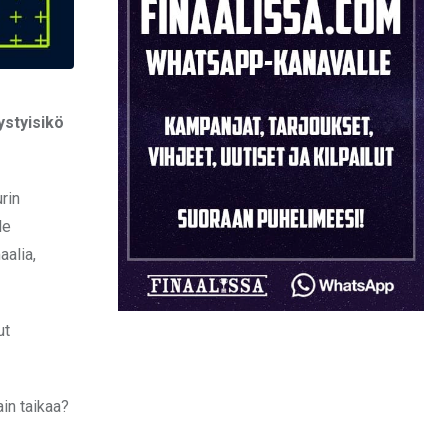
ystyisikö
rin
le
aalia,
ut
in taikaa?