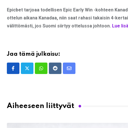
Epicbet tarjoaa todellisen Epic Early Win -kohteen Kanad
ottelun aikana Kanadaa, niin saat rahasi takaisin 4-kert
välittömästi, jos Suomi siirtyy ottelussa johtoon.
Lue lisä
Jaa tämä julkaisu:
Whatsapp
Reddit
Share
via
Email
Aiheeseen liittyvät