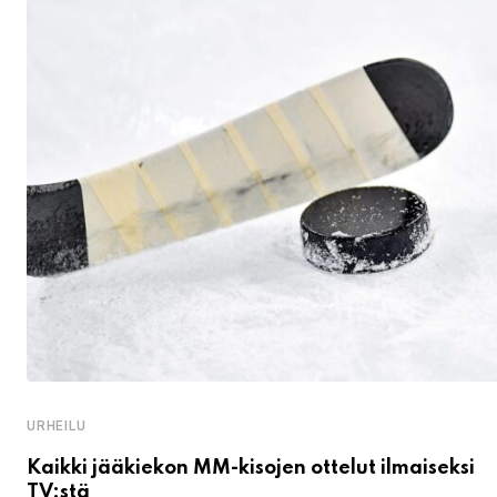
URHEILU
Kaikki jääkiekon MM-kisojen ottelut ilmaiseksi
TV:stä