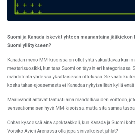
Suomi ja Kanada iskevät yhteen maanantaina jääkiekon M
Suomi yllätykseen?
Kanadan meno MM-kisoissa on ollut yhtä vakuuttavaa kuin mit
mestarisuosikki, kun taas Suomi on täysin eri kategoriassa. 
mahdotonta yhdessä yksittäisessä ottelussa. Se vaatii kuiten
koska takaa-ajoasemasta ei Kanadaa nykyisellään kyllä enää y
Maalivahdit antavat taatusti aina mahdollisuuden voittoon, jot
sensaatiomaisen hyvä MM-kisoissa, mutta sitä samaa tasoa 
Onhan kyseessä aina spektaakkeli, kun Kanada ja Suomi koht
Voisiko Avicii Arenassa olla jopa sinivalkoiset juhlat?