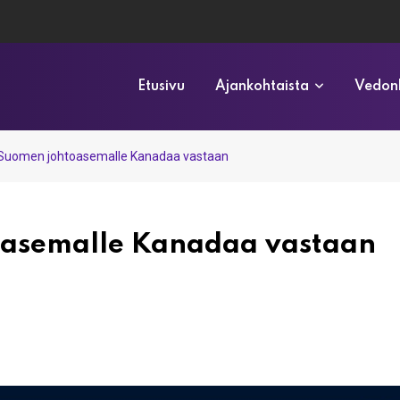
Etusivu
Ajankohtaista
Vedonl
 Suomen johtoasemalle Kanadaa vastaan
oasemalle Kanadaa vastaan