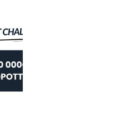
URHEILU
Masters 2026 – voita huima matka ensi