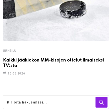
URHEILU
Kaikki jääkiekon MM-kisojen ottelut ilmaiseksi
TV:stä
15.05.2026