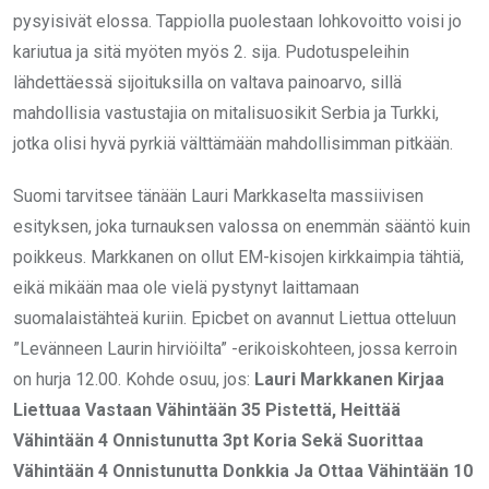
pysyisivät elossa. Tappiolla puolestaan lohkovoitto voisi jo
kariutua ja sitä myöten myös 2. sija. Pudotuspeleihin
lähdettäessä sijoituksilla on valtava painoarvo, sillä
mahdollisia vastustajia on mitalisuosikit Serbia ja Turkki,
jotka olisi hyvä pyrkiä välttämään mahdollisimman pitkään.
Suomi tarvitsee tänään Lauri Markkaselta massiivisen
esityksen, joka turnauksen valossa on enemmän sääntö kuin
poikkeus. Markkanen on ollut EM-kisojen kirkkaimpia tähtiä,
eikä mikään maa ole vielä pystynyt laittamaan
suomalaistähteä kuriin. Epicbet on avannut Liettua otteluun
”Levänneen Laurin hirviöilta” -erikoiskohteen, jossa kerroin
on hurja 12.00. Kohde osuu, jos:
Lauri Markkanen Kirjaa
Liettuaa Vastaan Vähintään 35 Pistettä, Heittää
Vähintään 4 Onnistunutta 3pt Koria Sekä Suorittaa
Vähintään 4 Onnistunutta Donkkia Ja Ottaa Vähintään 10