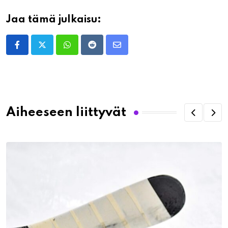
Jaa tämä julkaisu:
Whatsapp
Reddit
Share
via
Email
Aiheeseen liittyvät