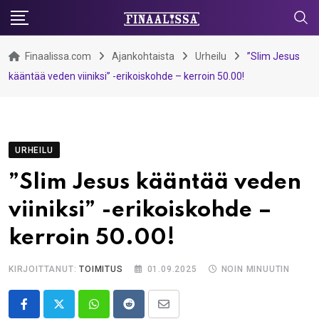
Skip
to
content
Finaalissa.com
Ajankohtaista
Urheilu
”Slim Jesus
kääntää veden viiniksi” -erikoiskohde – kerroin 50.00!
URHEILU
”Slim Jesus kääntää veden
viiniksi” -erikoiskohde –
kerroin 50.00!
KIRJOITTANUT:
TOIMITUS
01.09.2025
NOIN MINUUTIN
Whatsapp
Reddit
Share