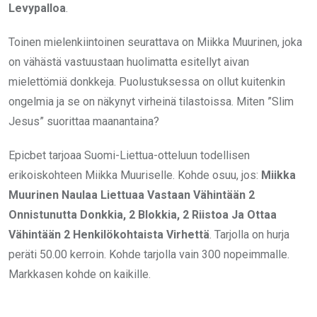
Levypalloa
.
Toinen mielenkiintoinen seurattava on Miikka Muurinen, joka
on vähästä vastuustaan huolimatta esitellyt aivan
mielettömiä donkkeja. Puolustuksessa on ollut kuitenkin
ongelmia ja se on näkynyt virheinä tilastoissa. Miten ”Slim
Jesus” suorittaa maanantaina?
Epicbet tarjoaa Suomi-Liettua-otteluun todellisen
erikoiskohteen Miikka Muuriselle. Kohde osuu, jos:
Miikka
Muurinen Naulaa Liettuaa Vastaan Vähintään 2
Onnistunutta Donkkia, 2 Blokkia, 2 Riistoa Ja Ottaa
Vähintään 2 Henkilökohtaista Virhettä
. Tarjolla on hurja
peräti 50.00 kerroin. Kohde tarjolla vain 300 nopeimmalle.
Markkasen kohde on kaikille.