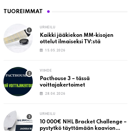
TUOREIMMAT
URHEILU
Kaikki jääkiekon MM-kisojen
ottelut ilmaiseksi TV:stä
15.05.2026
VIIHDE
Pacthouse 3 – tässä
voittajakertoimet
28.04.2026
URHEILU
10 000€ NHL Bracket Challenge –
pystytkö täyttämään kaavion