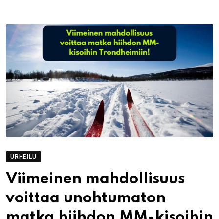
URHEILU
Viimeinen mahdollisuus
voittaa unohtumaton
matka hiihdon MM-kisoihin