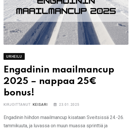
URHEILU
Engadinin maailmancup
2025 – nappaa 25€
bonus!
KIRJOITTANUT:
KEISARI
23.01.2025
Engadinin hiihdon maailmancup kisataan Sveitsissä 24.-26.
tammikuuta, ja luvassa on muun muassa sprinttiä ja