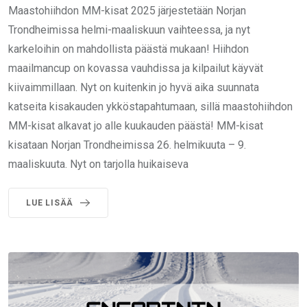
Maastohiihdon MM-kisat 2025 järjestetään Norjan
Trondheimissa helmi-maaliskuun vaihteessa, ja nyt
karkeloihin on mahdollista päästä mukaan! Hiihdon
maailmancup on kovassa vauhdissa ja kilpailut käyvät
kiivaimmillaan. Nyt on kuitenkin jo hyvä aika suunnata
katseita kisakauden ykköstapahtumaan, sillä maastohiihdon
MM-kisat alkavat jo alle kuukauden päästä! MM-kisat
kisataan Norjan Trondheimissa 26. helmikuuta – 9.
maaliskuuta. Nyt on tarjolla huikaiseva
LUE LISÄÄ