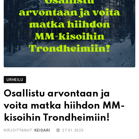
URHEILU
Osallistu arvontaan ja
voita matka hiihdon MM-
kisoihin Trondheimiin!
KIRJOITTANUT:
KEISARI
27.01.2025