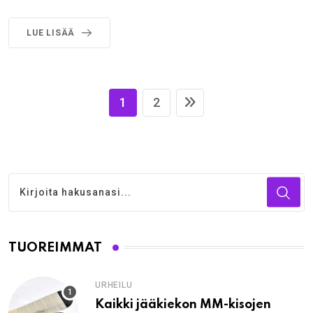
LUE LISÄÄ
1
2
TUOREIMMAT
URHEILU
Kaikki jääkiekon MM-kisojen