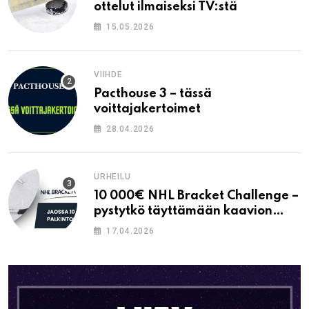
ottelut ilmaiseksi TV:stä
15.05.2026
VIIHDE
Pacthouse 3 – tässä
voittajakertoimet
28.04.2026
URHEILU
10 000€ NHL Bracket Challenge –
pystytkö täyttämään kaavion
oikein?
17.04.2026