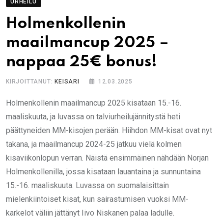
URHEILU
Holmenkollenin
maailmancup 2025 –
nappaa 25€ bonus!
KIRJOITTANUT:
KEISARI
12.03.2025
Holmenkollenin maailmancup 2025 kisataan 15.-16.
maaliskuuta, ja luvassa on talviurheilujännitystä heti
päättyneiden MM-kisojen perään. Hiihdon MM-kisat ovat nyt
takana, ja maailmancup 2024-25 jatkuu vielä kolmen
kisaviikonlopun verran. Näistä ensimmäinen nähdään Norjan
Holmenkollenilla, jossa kisataan lauantaina ja sunnuntaina
15.-16. maaliskuuta. Luvassa on suomalaisittain
mielenkiintoiset kisat, kun sairastumisen vuoksi MM-
karkelot väliin jättänyt Iivo Niskanen palaa ladulle.