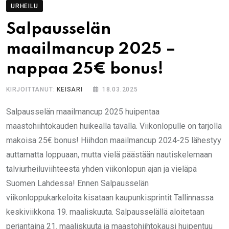
URHEILU
Salpausselän
maailmancup 2025 –
nappaa 25€ bonus!
KIRJOITTANUT:
KEISARI
18.03.2025
Salpausselän maailmancup 2025 huipentaa
maastohiihtokauden huikealla tavalla. Viikonlopulle on tarjolla
makoisa 25€ bonus! Hiihdon maailmancup 2024-25 lähestyy
auttamatta loppuaan, mutta vielä päästään nautiskelemaan
talviurheiluviihteestä yhden viikonlopun ajan ja vieläpä
Suomen Lahdessa! Ennen Salpausselän
viikonloppukarkeloita kisataan kaupunkisprintit Tallinnassa
keskiviikkona 19. maaliskuuta. Salpausselällä aloitetaan
perjantaina 21. maaliskuuta ja maastohiihtokausi huipentuu