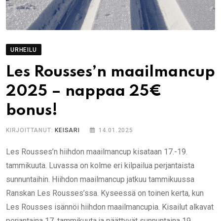
URHEILU
Les Rousses’n maailmancup
2025 – nappaa 25€
bonus!
KIRJOITTANUT:
KEISARI
14.01.2025
Les Rousses’n hiihdon maailmancup kisataan 17.-19.
tammikuuta. Luvassa on kolme eri kilpailua perjantaista
sunnuntaihin. Hiihdon maailmancup jatkuu tammikuussa
Ranskan Les Rousses’ssa. Kyseessä on toinen kerta, kun
Les Rousses isännöi hiihdon maailmancupia. Kisailut alkavat
perjantaina 17. tammikuuta ja päättyvät sunnuntaina 19.