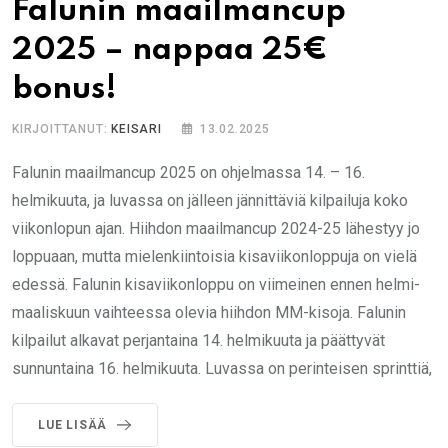
Falunin maailmancup
2025 – nappaa 25€
bonus!
KIRJOITTANUT:
KEISARI
13.02.2025
Falunin maailmancup 2025 on ohjelmassa 14. – 16.
helmikuuta, ja luvassa on jälleen jännittäviä kilpailuja koko
viikonlopun ajan. Hiihdon maailmancup 2024-25 lähestyy jo
loppuaan, mutta mielenkiintoisia kisaviikonloppuja on vielä
edessä. Falunin kisaviikonloppu on viimeinen ennen helmi-
maaliskuun vaihteessa olevia hiihdon MM-kisoja. Falunin
kilpailut alkavat perjantaina 14. helmikuuta ja päättyvät
sunnuntaina 16. helmikuuta. Luvassa on perinteisen sprinttiä,
LUE LISÄÄ