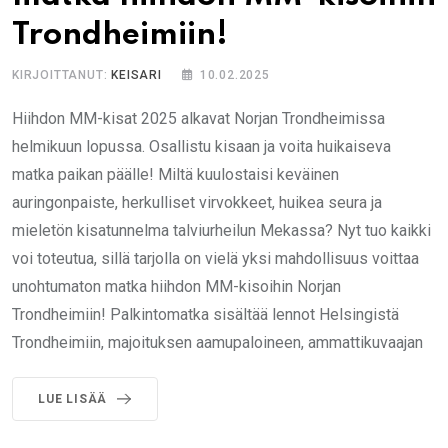
Trondheimiin!
KIRJOITTANUT:
KEISARI
10.02.2025
Hiihdon MM-kisat 2025 alkavat Norjan Trondheimissa
helmikuun lopussa. Osallistu kisaan ja voita huikaiseva
matka paikan päälle! Miltä kuulostaisi keväinen
auringonpaiste, herkulliset virvokkeet, huikea seura ja
mieletön kisatunnelma talviurheilun Mekassa? Nyt tuo kaikki
voi toteutua, sillä tarjolla on vielä yksi mahdollisuus voittaa
unohtumaton matka hiihdon MM-kisoihin Norjan
Trondheimiin! Palkintomatka sisältää lennot Helsingistä
Trondheimiin, majoituksen aamupaloineen, ammattikuvaajan
LUE LISÄÄ