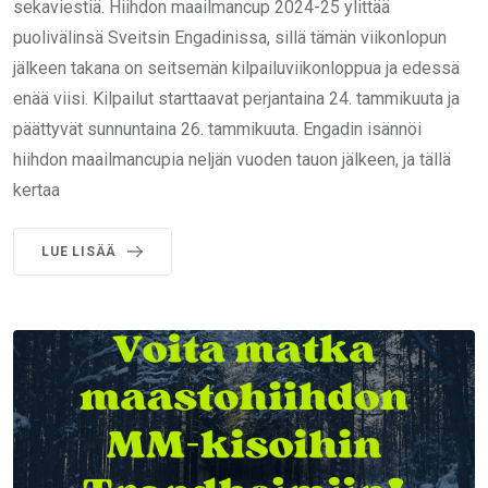
sekaviestiä. Hiihdon maailmancup 2024-25 ylittää
puolivälinsä Sveitsin Engadinissa, sillä tämän viikonlopun
jälkeen takana on seitsemän kilpailuviikonloppua ja edessä
enää viisi. Kilpailut starttaavat perjantaina 24. tammikuuta ja
päättyvät sunnuntaina 26. tammikuuta. Engadin isännöi
hiihdon maailmancupia neljän vuoden tauon jälkeen, ja tällä
kertaa
LUE LISÄÄ