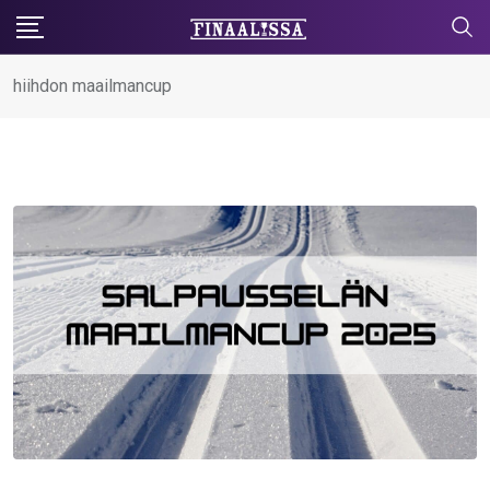
Skip
to
content
hiihdon maailmancup