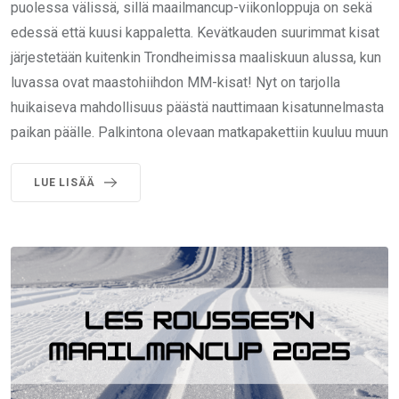
puolessa välissä, sillä maailmancup-viikonloppuja on sekä
edessä että kuusi kappaletta. Kevätkauden suurimmat kisat
järjestetään kuitenkin Trondheimissa maaliskuun alussa, kun
luvassa ovat maastohiihdon MM-kisat! Nyt on tarjolla
huikaiseva mahdollisuus päästä nauttimaan kisatunnelmasta
paikan päälle. Palkintona olevaan matkapakettiin kuuluu muun
LUE LISÄÄ