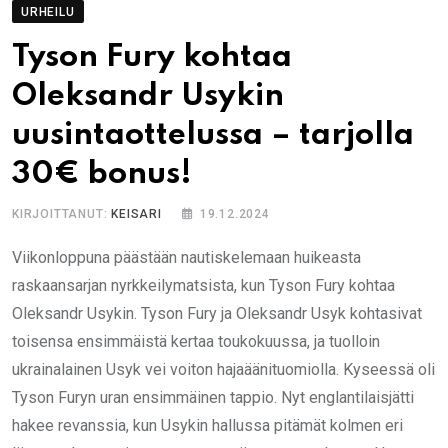
URHEILU
Tyson Fury kohtaa
Oleksandr Usykin
uusintaottelussa – tarjolla
30€ bonus!
KIRJOITTANUT:
KEISARI
19.12.2024
Viikonloppuna päästään nautiskelemaan huikeasta
raskaansarjan nyrkkeilymatsista, kun Tyson Fury kohtaa
Oleksandr Usykin. Tyson Fury ja Oleksandr Usyk kohtasivat
toisensa ensimmäistä kertaa toukokuussa, ja tuolloin
ukrainalainen Usyk vei voiton hajaäänituomiolla. Kyseessä oli
Tyson Furyn uran ensimmäinen tappio. Nyt englantilaisjätti
hakee revanssia, kun Usykin hallussa pitämät kolmen eri