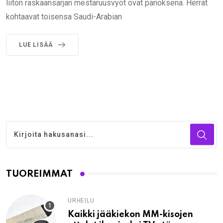
liiton raskaansarjan mestaruusvyöt ovat panoksena. Herrat
kohtaavat toisensa Saudi-Arabian
LUE LISÄÄ
TUOREIMMAT
URHEILU
Kaikki jääkiekon MM-kisojen