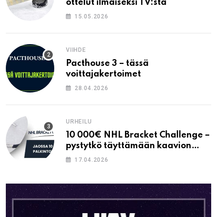
ottelut ilmaiseksi TV:stä
15.05.2026
VIIHDE
Pacthouse 3 – tässä
voittajakertoimet
28.04.2026
URHEILU
10 000€ NHL Bracket Challenge –
pystytkö täyttämään kaavion
oikein?
17.04.2026