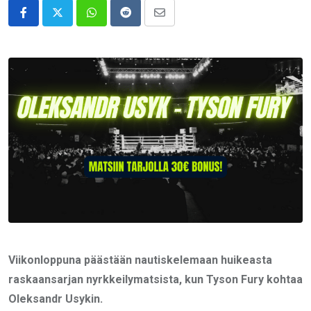
Whatsapp
Reddit
Share
via
Email
Viikonloppuna päästään nautiskelemaan huikeasta
raskaansarjan nyrkkeilymatsista, kun Tyson Fury kohtaa
Oleksandr Usykin.