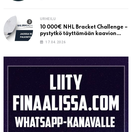
URHEILU
10 000€ NHL Bracket Challenge –
pystytkö täyttämään kaavion
oikein?
17.04.2026