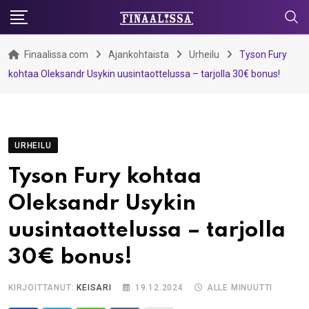
Skip
to
content
Finaalissa.com
Ajankohtaista
Urheilu
Tyson Fury
kohtaa Oleksandr Usykin uusintaottelussa – tarjolla 30€ bonus!
URHEILU
Tyson Fury kohtaa
Oleksandr Usykin
uusintaottelussa – tarjolla
30€ bonus!
KIRJOITTANUT:
KEISARI
19.12.2024
ALLE MINUUTTI