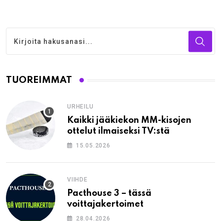
TUOREIMMAT
URHEILU
Kaikki jääkiekon MM-kisojen
ottelut ilmaiseksi TV:stä
15.05.2026
VIIHDE
Pacthouse 3 – tässä
voittajakertoimet
28.04.2026