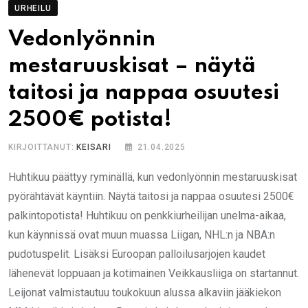
URHEILU
Vedonlyönnin
mestaruuskisat – näytä
taitosi ja nappaa osuutesi
2500€ potista!
KIRJOITTANUT:
KEISARI
21.04.2025
Huhtikuu päättyy ryminällä, kun vedonlyönnin mestaruuskisat
pyörähtävät käyntiin. Näytä taitosi ja nappaa osuutesi 2500€
palkintopotista! Huhtikuu on penkkiurheilijan unelma-aikaa,
kun käynnissä ovat muun muassa Liigan, NHL:n ja NBA:n
pudotuspelit. Lisäksi Euroopan palloilusarjojen kaudet
lähenevät loppuaan ja kotimainen Veikkausliiga on startannut.
Leijonat valmistautuu toukokuun alussa alkaviin jääkiekon