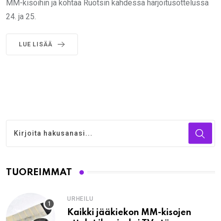
MM-kisoihin ja kohtaa Ruotsin kahdessa harjoitusottelussa
24. ja 25.
LUE LISÄÄ
TUOREIMMAT
URHEILU
Kaikki jääkiekon MM-kisojen