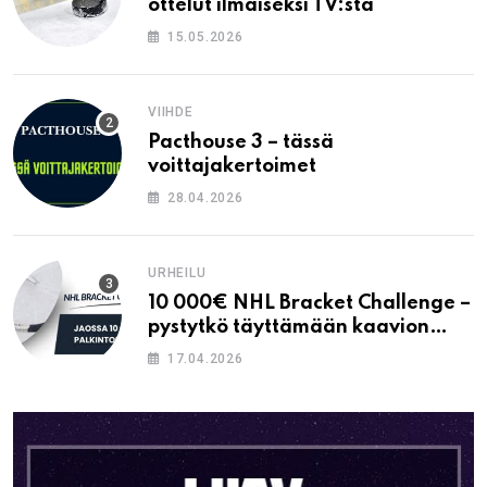
ottelut ilmaiseksi TV:stä
15.05.2026
VIIHDE
Pacthouse 3 – tässä
voittajakertoimet
28.04.2026
URHEILU
10 000€ NHL Bracket Challenge –
pystytkö täyttämään kaavion
oikein?
17.04.2026