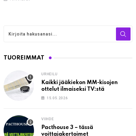
TUOREIMMAT
URHEILU
Kaikki jääkiekon MM-kisojen
ottelut ilmaiseksi TV:stä
15.05.2026
VIIHDE
Pacthouse 3 – tässä
voittajakertoimet