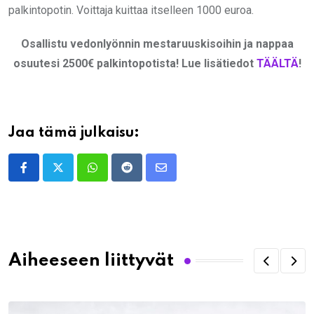
palkintopotin. Voittaja kuittaa itselleen 1000 euroa.
Osallistu vedonlyönnin mestaruuskisoihin ja nappaa
osuutesi 2500€ palkintopotista! Lue lisätiedot
TÄÄLTÄ
!
Jaa tämä julkaisu:
Whatsapp
Reddit
Share
via
Email
Aiheeseen liittyvät