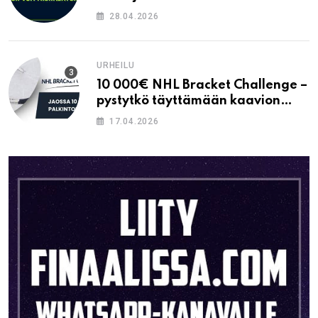
28.04.2026
URHEILU
10 000€ NHL Bracket Challenge –
pystytkö täyttämään kaavion
oikein?
17.04.2026