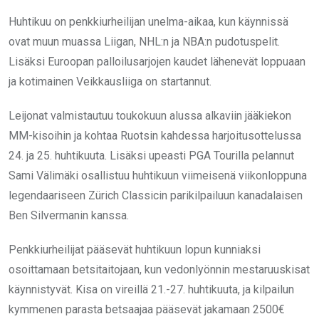
Huhtikuu on penkkiurheilijan unelma-aikaa, kun käynnissä
ovat muun muassa Liigan, NHL:n ja NBA:n pudotuspelit.
Lisäksi Euroopan palloilusarjojen kaudet lähenevät loppuaan
ja kotimainen Veikkausliiga on startannut.
Leijonat valmistautuu toukokuun alussa alkaviin jääkiekon
MM-kisoihin ja kohtaa Ruotsin kahdessa harjoitusottelussa
24. ja 25. huhtikuuta. Lisäksi upeasti PGA Tourilla pelannut
Sami Välimäki osallistuu huhtikuun viimeisenä viikonloppuna
legendaariseen Zürich Classicin parikilpailuun kanadalaisen
Ben Silvermanin kanssa.
Penkkiurheilijat pääsevät huhtikuun lopun kunniaksi
osoittamaan betsitaitojaan, kun vedonlyönnin mestaruuskisat
käynnistyvät. Kisa on vireillä 21.-27. huhtikuuta, ja kilpailun
kymmenen parasta betsaajaa pääsevät jakamaan 2500€