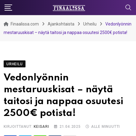
Skip
to
content
Finaalissa.com
Ajankohtaista
Urheilu
Vedonlyönnin
mestaruuskisat – näytä taitosi ja nappaa osuutesi 2500€ potista!
URHEILU
Vedonlyönnin
mestaruuskisat – näytä
taitosi ja nappaa osuutesi
2500€ potista!
KIRJOITTANUT:
KEISARI
21.04.2025
ALLE MINUUTTI