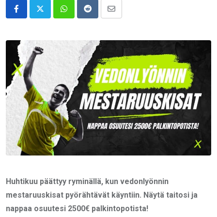
Whatsapp
Reddit
Share
via
Email
Huhtikuu päättyy ryminällä, kun vedonlyönnin
mestaruuskisat pyörähtävät käyntiin. Näytä taitosi ja
nappaa osuutesi 2500€ palkintopotista!