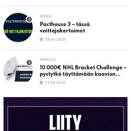
VIIHDE
Pacthouse 3 – tässä
voittajakertoimet
28.04.2026
URHEILU
10 000€ NHL Bracket Challenge –
pystytkö täyttämään kaavion
oikein?
17.04.2026