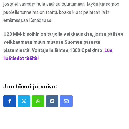
josta ei varmasti tule vauhtia puuttumaan. Myös katsomon
puolella tunnelma on taattu, koska kisat pelataan lajin
emämaassa Kanadassa.
U20 MM-kisoihin on tarjolla veikkauskisa, jossa pääsee
veikkaamaan muun muassa Suomen parasta
pistemiestä. Voittajalle lähtee 1000 € palkinto.
Lue
lisätiedot täältä!
Jaa tämä julkaisu:
Whatsapp
Reddit
Share
via
Email