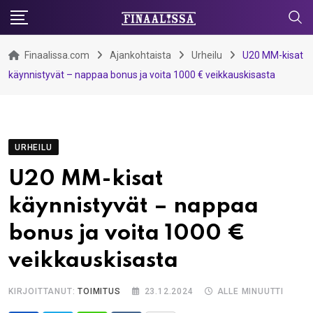
Skip
to
content
Finaalissa.com
Ajankohtaista
Urheilu
U20 MM-kisat
käynnistyvät – nappaa bonus ja voita 1000 € veikkauskisasta
URHEILU
U20 MM-kisat
käynnistyvät – nappaa
bonus ja voita 1000 €
veikkauskisasta
KIRJOITTANUT:
TOIMITUS
23.12.2024
ALLE MINUUTTI