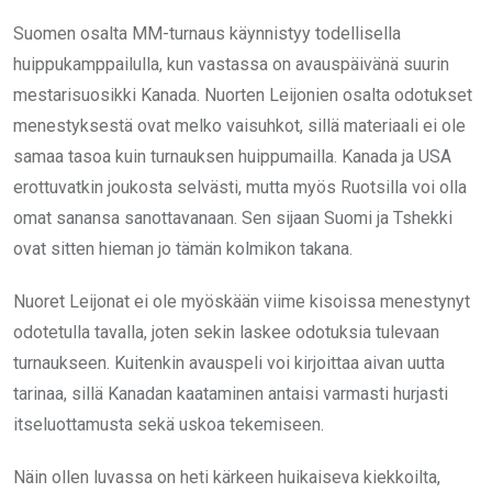
Suomen osalta MM-turnaus käynnistyy todellisella
huippukamppailulla, kun vastassa on avauspäivänä suurin
mestarisuosikki Kanada. Nuorten Leijonien osalta odotukset
menestyksestä ovat melko vaisuhkot, sillä materiaali ei ole
samaa tasoa kuin turnauksen huippumailla. Kanada ja USA
erottuvatkin joukosta selvästi, mutta myös Ruotsilla voi olla
omat sanansa sanottavanaan. Sen sijaan Suomi ja Tshekki
ovat sitten hieman jo tämän kolmikon takana.
Nuoret Leijonat ei ole myöskään viime kisoissa menestynyt
odotetulla tavalla, joten sekin laskee odotuksia tulevaan
turnaukseen. Kuitenkin avauspeli voi kirjoittaa aivan uutta
tarinaa, sillä Kanadan kaataminen antaisi varmasti hurjasti
itseluottamusta sekä uskoa tekemiseen.
Näin ollen luvassa on heti kärkeen huikaiseva kiekkoilta,