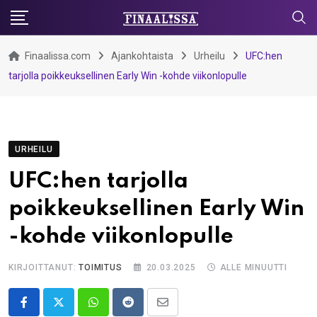
Skip
to
content
Finaalissa.com
Ajankohtaista
Urheilu
UFC:hen
tarjolla poikkeuksellinen Early Win -kohde viikonlopulle
URHEILU
UFC:hen tarjolla
poikkeuksellinen Early Win
-kohde viikonlopulle
KIRJOITTANUT:
TOIMITUS
20.03.2025
ALLE MINUUTTI
Whatsapp
Reddit
Share