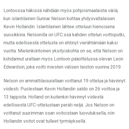
Lontoossa häkissä nähdään myös pohjoismaalaista väriä,
kun islantilainen Gunnar Nelson kohtaa yhdysvaltalaisen
Kevin Hollandin. Islantilainen lähtee otteluun hienoisena
suosikkina. Nelsonilla on UFC:ssä kahden ottelun voittoputki,
mutta edellisestä ottelusta on ehtinyt vierähtämään kaksi
vuotta. Mielenkiintoinen yksityiskohta on se, että Nelson on
kohdannut urallaan myös Lontoon pääottelussa olevan Leon
Edwardsin, joka voitti miesten välisen taiston vuonna 2019.
Nelson on ammattilaisurallaan voittanut 19 ottelua ja hävinnyt
viidesti. Puolestaan Kevin Hollandin saldo on 26 voittoa ja
13 tappiota. Holland on kuitenkin hävinnyt viidestä
edellisestä UFC-ottelustaan peräti neljä. Jos Nelson on
voittanut suurimman osan voitoistaan luovutuksella, niin
Hollandin voitot ovat tulleet tyrmäyksellä.