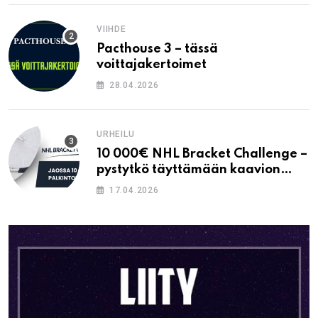
VIIHDE
Pacthouse 3 – tässä
voittajakertoimet
28.04.2026
URHEILU
10 000€ NHL Bracket Challenge –
pystytkö täyttämään kaavion
oikein?
17.04.2026