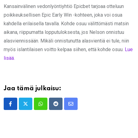
Kansainvälinen vedonlyöntiyhtiö Epicbet tarjoaa otteluun
poikkeuksellisen Epic Early Win -kohteen, joka voi osua
kahdella erilaisella tavalla. Kohde osuu välittömästi matsin
aikana, riippumatta lopputuloksesta, jos Nelson onnistuu
alasviennissään. Mikäli onnistunutta alasvientiä ei tule, niin
myös islantilaisen voitto kelpaa siihen, että kohde osuu.
Lue
lisää.
Jaa tämä julkaisu:
Whatsapp
Reddit
Share
via
Email