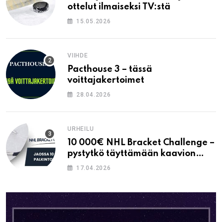
ottelut ilmaiseksi TV:stä
15.05.2026
VIIHDE
Pacthouse 3 – tässä
voittajakertoimet
28.04.2026
URHEILU
10 000€ NHL Bracket Challenge –
pystytkö täyttämään kaavion
oikein?
17.04.2026