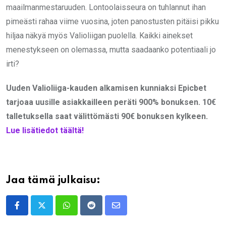
maailmanmestaruuden. Lontoolaisseura on tuhlannut ihan
pimeästi rahaa viime vuosina, joten panostusten pitäisi pikku
hiljaa näkyä myös Valioliigan puolella. Kaikki ainekset
menestykseen on olemassa, mutta saadaanko potentiaali jo
irti?
Uuden Valioliiga-kauden alkamisen kunniaksi Epicbet
tarjoaa uusille asiakkailleen peräti 900% bonuksen. 10€
talletuksella saat välittömästi 90€ bonuksen kylkeen.
Lue lisätiedot täältä!
Jaa tämä julkaisu:
Whatsapp
Reddit
Share
via