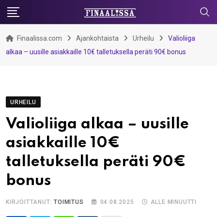
Skip
to
content
Finaalissa.com
Ajankohtaista
Urheilu
Valioliiga
alkaa – uusille asiakkaille 10€ talletuksella peräti 90€ bonus
URHEILU
Valioliiga alkaa – uusille
asiakkaille 10€
talletuksella peräti 90€
bonus
KIRJOITTANUT:
TOIMITUS
04.08.2025
ALLE MINUUTTI