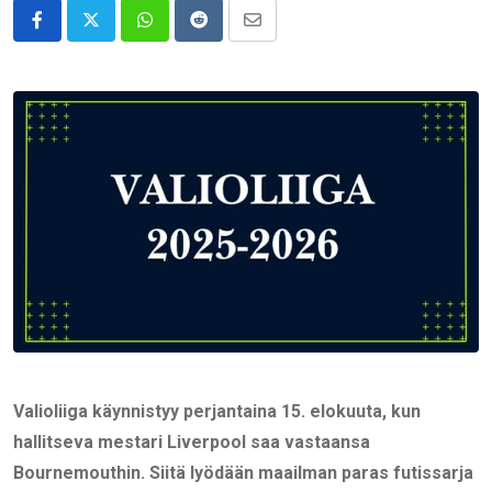
Whatsapp
Reddit
Share
via
Email
Valioliiga käynnistyy perjantaina 15. elokuuta, kun
hallitseva mestari Liverpool saa vastaansa
Bournemouthin. Siitä lyödään maailman paras futissarja