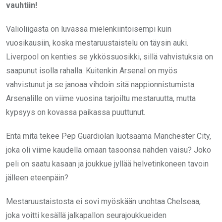
vauhtiin!
Valioliigasta on luvassa mielenkiintoisempi kuin
vuosikausiin, koska mestaruustaistelu on täysin auki.
Liverpool on kenties se ykkössuosikki, sillä vahvistuksia on
saapunut isolla rahalla. Kuitenkin Arsenal on myös
vahvistunut ja se janoaa vihdoin sitä nappionnistumista.
Arsenalille on viime vuosina tarjoiltu mestaruutta, mutta
kypsyys on kovassa paikassa puuttunut.
Entä mitä tekee Pep Guardiolan luotsaama Manchester City,
joka oli viime kaudella omaan tasoonsa nähden vaisu? Joko
peli on saatu kasaan ja joukkue jyllää helvetinkoneen tavoin
jälleen eteenpäin?
Mestaruustaistosta ei sovi myöskään unohtaa Chelseaa,
joka voitti kesällä jalkapallon seurajoukkueiden