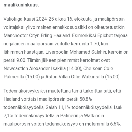
maalikuninkuus.
Valioliiga-kausi 2024-25 alkaa 16. elokuuta, ja maalipörssin
voittajaksi ylivoimainen ennakkosuosikki on oikeutetustikin
Manchester Cityn Erling Haaland. Esimerkiksi Epicbet tarjoaa
norjalaisen maalipörssin voitolle kerrointa 1.70, kun
lähimmän haastajan, Liverpoolin Mohamed Salahin, kerroin on
peräti 9.00. Tämän jälkeen pienimmät kertoimet ovat
Newcastlen Alexander Isakilla (14.00), Chelsean Cole
Palmerilla (15.00) ja Aston Villan Ollie Watkinsilla (15.00).
Todennäköisyyksiksi muutettuna tämä tarkoittaa sitä, että
Haaland voittaisi maalipörssin peräti 58,8%
todennäköisyydellä, Salah 11,1% todennäköisyydellä, Isak
7,1% todennäköisyydellä ja Palmerin ja Watkinsin
maalipörssin voiton todennäköisyys on molemmilla 6,6%.