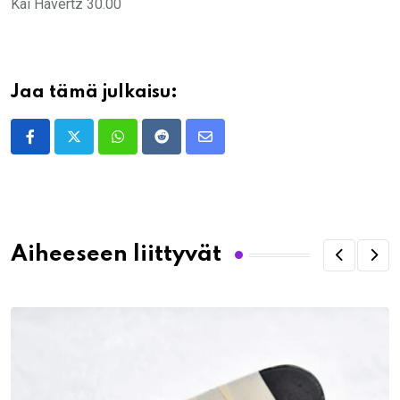
Kai Havertz 30.00
Jaa tämä julkaisu:
Whatsapp
Reddit
Share
via
Email
Aiheeseen liittyvät