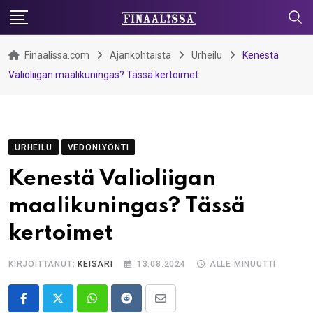
Skip
to
content
Finaalissa.com
Ajankohtaista
Urheilu
Kenestä
Valioliigan maalikuningas? Tässä kertoimet
URHEILU
VEDONLYÖNTI
Kenestä Valioliigan
maalikuningas? Tässä
kertoimet
KIRJOITTANUT:
KEISARI
13.08.2024
ALLE MINUUTTI
Whatsapp
Reddit
Share