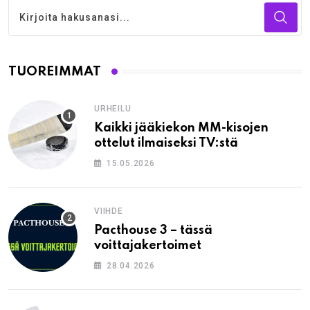
TUOREIMMAT
URHEILU
Kaikki jääkiekon MM-kisojen
ottelut ilmaiseksi TV:stä
15.05.2026
VIIHDE
Pacthouse 3 – tässä
voittajakertoimet
28.04.2026