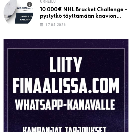
URHEILU
10 000€ NHL Bracket Challenge –
pystytkö täyttämään kaavion
oikein?
17.04.2026