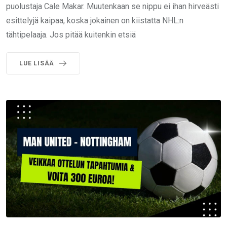
puolustaja Cale Makar. Muutenkaan se nippu ei ihan hirveästi
esittelyjä kaipaa, koska jokainen on kiistatta NHL:n
tähtipelaaja. Jos pitää kuitenkin etsiä
LUE LISÄÄ