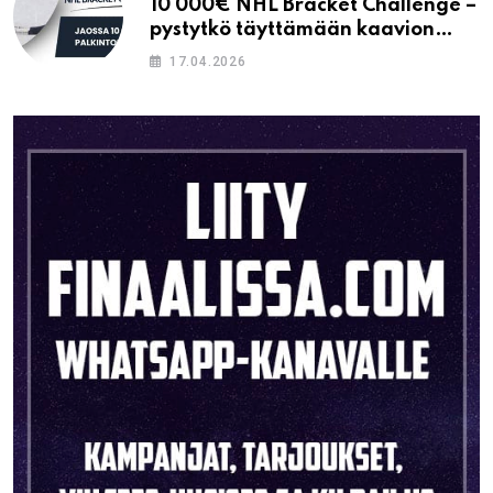
10 000€ NHL Bracket Challenge –
pystytkö täyttämään kaavion
oikein?
17.04.2026