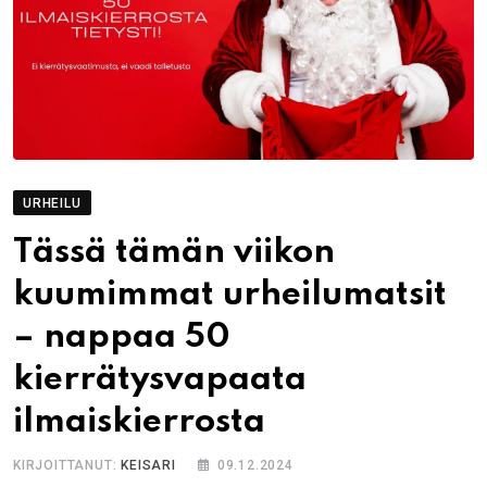
URHEILU
Tässä tämän viikon
kuumimmat urheilumatsit
– nappaa 50
kierrätysvapaata
ilmaiskierrosta
KIRJOITTANUT:
KEISARI
09.12.2024