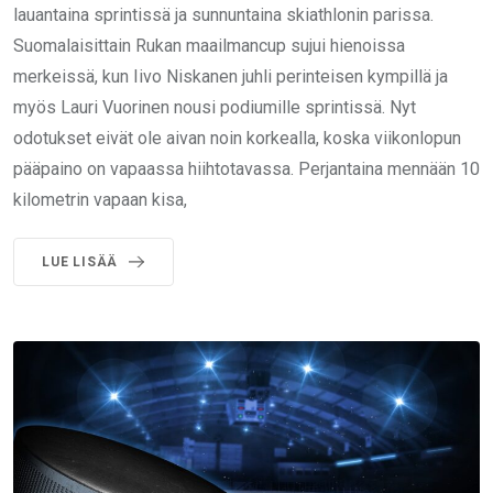
lauantaina sprintissä ja sunnuntaina skiathlonin parissa.
Suomalaisittain Rukan maailmancup sujui hienoissa
merkeissä, kun Iivo Niskanen juhli perinteisen kympillä ja
myös Lauri Vuorinen nousi podiumille sprintissä. Nyt
odotukset eivät ole aivan noin korkealla, koska viikonlopun
pääpaino on vapaassa hiihtotavassa. Perjantaina mennään 10
kilometrin vapaan kisa,
LUE LISÄÄ