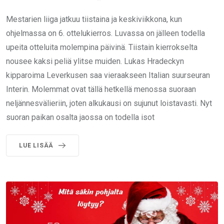
Mestarien liiga jatkuu tiistaina ja keskiviikkona, kun
ohjelmassa on 6. ottelukierros. Luvassa on jälleen todella
upeita otteluita molempina päivinä. Tiistain kierrokselta
nousee kaksi peliä ylitse muiden. Lukas Hradeckyn
kipparoima Leverkusen saa vieraakseen Italian suurseuran
Interin. Molemmat ovat tällä hetkellä menossa suoraan
neljännesvälieriin, joten alkukausi on sujunut loistavasti. Nyt
suoran paikan osalta jaossa on todella isot
LUE LISÄÄ