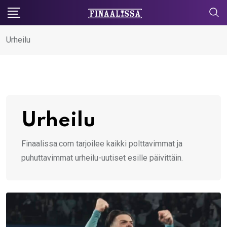
Skip
to
content
Urheilu
Urheilu
Finaalissa.com tarjoilee kaikki polttavimmat ja
puhuttavimmat urheilu-uutiset esille päivittäin.