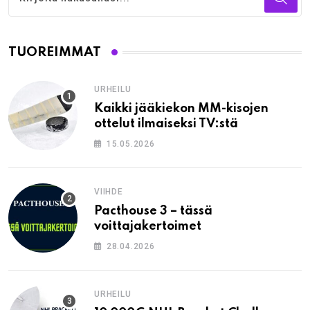
TUOREIMMAT
URHEILU
Kaikki jääkiekon MM-kisojen
ottelut ilmaiseksi TV:stä
15.05.2026
VIIHDE
Pacthouse 3 – tässä
voittajakertoimet
28.04.2026
URHEILU