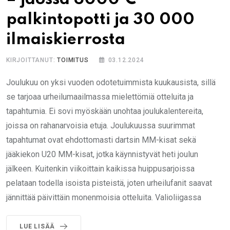
palkintopotti ja 30 000
ilmaiskierrosta
KIRJOITTANUT:
TOIMITUS
03.12.2024
Joulukuu on yksi vuoden odotetuimmista kuukausista, sillä
se tarjoaa urheilumaailmassa mielettömiä otteluita ja
tapahtumia. Ei sovi myöskään unohtaa joulukalentereita,
joissa on rahanarvoisia etuja. Joulukuussa suurimmat
tapahtumat ovat ehdottomasti dartsin MM-kisat sekä
jääkiekon U20 MM-kisat, jotka käynnistyvät heti joulun
jälkeen. Kuitenkin viikoittain kaikissa huippusarjoissa
pelataan todella isoista pisteistä, joten urheilufanit saavat
jännittää päivittäin monenmoisia otteluita. Valioliigassa
LUE LISÄÄ