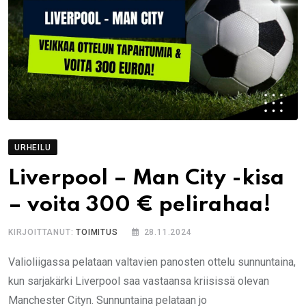
URHEILU
Liverpool – Man City -kisa
– voita 300 € pelirahaa!
KIRJOITTANUT:
TOIMITUS
28.11.2024
Valioliigassa pelataan valtavien panosten ottelu sunnuntaina,
kun sarjakärki Liverpool saa vastaansa kriisissä olevan
Manchester Cityn. Sunnuntaina pelataan jo