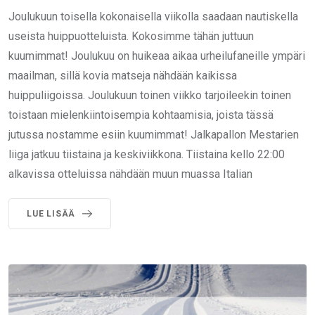
Joulukuun toisella kokonaisella viikolla saadaan nautiskella
useista huippuotteluista. Kokosimme tähän juttuun
kuumimmat! Joulukuu on huikeaa aikaa urheilufaneille ympäri
maailman, sillä kovia matseja nähdään kaikissa
huippuliigoissa. Joulukuun toinen viikko tarjoileekin toinen
toistaan mielenkiintoisempia kohtaamisia, joista tässä
jutussa nostamme esiin kuumimmat! Jalkapallon Mestarien
liiga jatkuu tiistaina ja keskiviikkona. Tiistaina kello 22:00
alkavissa otteluissa nähdään muun muassa Italian
LUE LISÄÄ