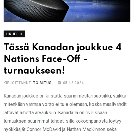
URHEILU
Tässä Kanadan joukkue 4
Nations Face-Off -
turnaukseen!
KIRJOITTANUT:
TOIMITUS
05.12.2024
Kanadan joukkue on kiistatta suurin mestarisuosikki, vaikka
mitenkään varmaa voitto ei tule olemaan, koska maalivahdit
jättävät aihetta arvauksiin. Kanadalla on riveissään
turnauksen suurimmat tähdet, sillä kokoonpanosta löytyy
hyökkääjät Connor McDavid ja Nathan MacKinnon sekä