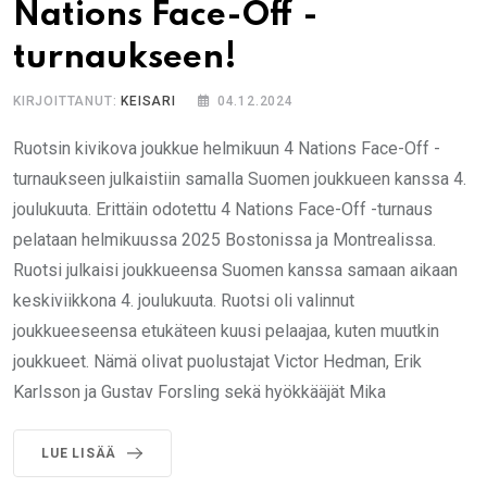
Nations Face-Off -
turnaukseen!
KIRJOITTANUT:
KEISARI
04.12.2024
Ruotsin kivikova joukkue helmikuun 4 Nations Face-Off -
turnaukseen julkaistiin samalla Suomen joukkueen kanssa 4.
joulukuuta. Erittäin odotettu 4 Nations Face-Off -turnaus
pelataan helmikuussa 2025 Bostonissa ja Montrealissa.
Ruotsi julkaisi joukkueensa Suomen kanssa samaan aikaan
keskiviikkona 4. joulukuuta. Ruotsi oli valinnut
joukkueeseensa etukäteen kuusi pelaajaa, kuten muutkin
joukkueet. Nämä olivat puolustajat Victor Hedman, Erik
Karlsson ja Gustav Forsling sekä hyökkääjät Mika
LUE LISÄÄ