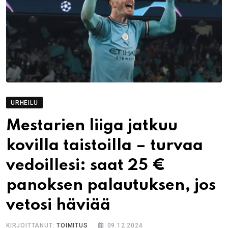
URHEILU
Mestarien liiga jatkuu
kovilla taistoilla – turvaa
vedoillesi: saat 25 €
panoksen palautuksen, jos
vetosi häviää
KIRJOITTANUT:
TOIMITUS
09.12.2024