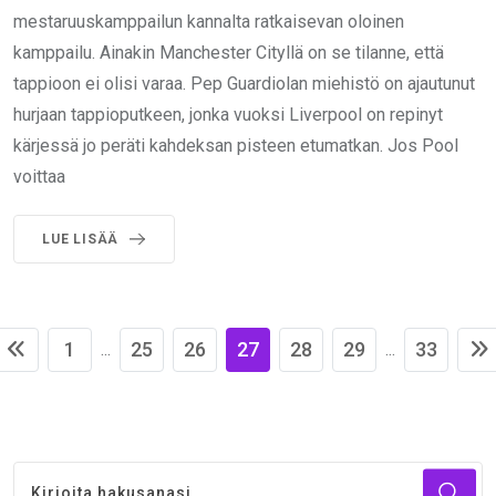
mestaruuskamppailun kannalta ratkaisevan oloinen
kamppailu. Ainakin Manchester Cityllä on se tilanne, että
tappioon ei olisi varaa. Pep Guardiolan miehistö on ajautunut
hurjaan tappioputkeen, jonka vuoksi Liverpool on repinyt
kärjessä jo peräti kahdeksan pisteen etumatkan. Jos Pool
voittaa
LUE LISÄÄ
1
25
26
27
28
29
33
...
...