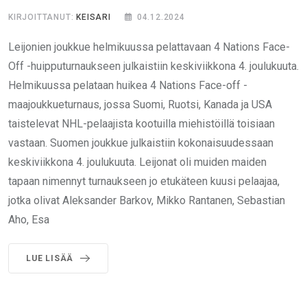
KIRJOITTANUT:
KEISARI
04.12.2024
Leijonien joukkue helmikuussa pelattavaan 4 Nations Face-
Off -huipputurnaukseen julkaistiin keskiviikkona 4. joulukuuta.
Helmikuussa pelataan huikea 4 Nations Face-off -
maajoukkueturnaus, jossa Suomi, Ruotsi, Kanada ja USA
taistelevat NHL-pelaajista kootuilla miehistöillä toisiaan
vastaan. Suomen joukkue julkaistiin kokonaisuudessaan
keskiviikkona 4. joulukuuta. Leijonat oli muiden maiden
tapaan nimennyt turnaukseen jo etukäteen kuusi pelaajaa,
jotka olivat Aleksander Barkov, Mikko Rantanen, Sebastian
Aho, Esa
LUE LISÄÄ