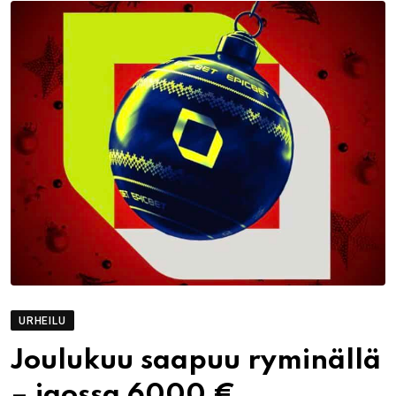
URHEILU
Joulukuu saapuu ryminällä
– jaossa 6000 €