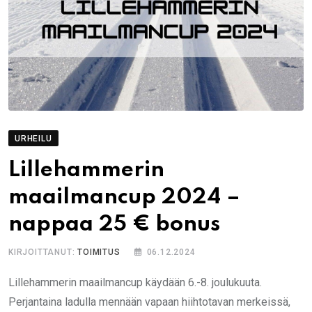
URHEILU
Lillehammerin
maailmancup 2024 –
nappaa 25 € bonus
KIRJOITTANUT:
TOIMITUS
06.12.2024
Lillehammerin maailmancup käydään 6.-8. joulukuuta.
Perjantaina ladulla mennään vapaan hiihtotavan merkeissä,