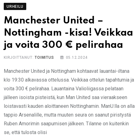
URHEILU
Manchester United –
Nottingham -kisa! Veikkaa
ja voita 300 € pelirahaa
KIRJOITTANUT:
TOIMITUS
05.12.2024
Manchester United ja Nottingham kohtaavat lauantai-iltana
klo 19:30 alkavassa ottelussa. Veikkaa ottelun tapahtumia ja
voita 300 € pelirahaa. Lauantaina Valioliigassa pelataan
jälleen isoista pisteistä, kun Man United saa vieraakseen
loistavasti kauden aloittaneen Nottinghamin. ManU:lla on alla
tappio Arsenalille, mutta muuten seura on saanut piristystä
Ruben Amorimin saapumisen jälkeen. Tilanne on kuitenkin
se, että tulosta olisi